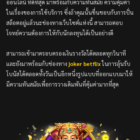
ออนไลน์ ที่ดีที่สุด มาพร้อมกับความทันสมัย ความคุ้มค่า
ในเรื่องของการใช้บริการ ซึ่งถ้าคุณนั้นชื่นชอบกับการปั่น
สล็อตอยู่แล้วนะช่องทางเว็บไซต์แห่งนี้ สามารถตอบ
โจทย์ความต้องการให้กับนักลงทุนได้เป็นอย่างดี
สามารถเข้ามาครอบครองเงินรางวัลได้ตลอดทุกวินาที
และยังมาพร้อมกับช่องทาง
joker betflix
ในการลุ้นรับ
โบนัสได้ตลอดทั้งวันเป็นอีกหนึ่งรูปแบบที่ออกแบบมาให้
มีความทันสมัยเพื่อการวางเดิมพันที่คุ้มค่ามากที่สุด