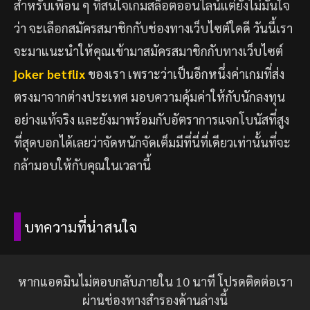
สำหรับเพื่อน ๆ ที่สนใจเกมสล็อตออนไลน์แต่ยังไม่มั่นใจ
ว่า จะเลือกสมัครสมาชิกกับช่องทางเว็บไซต์ใดดี วันนี้เรา
จะมาแนะนำให้คุณเข้ามาสมัครสมาชิกกับทางเว็บไซต์
joker betflix
ของเรา เพราะว่าเป็นอีกหนึ่งค่าเกมที่ส่ง
ตรงมาจากต่างประเทศ มอบความคุ้มค่าให้กับนักลงทุน
อย่างแท้จริง และยังมาพร้อมกับอัตราการแจกโบนัสที่สูง
ที่สุดบอกได้เลยว่าจัดหนักจัดเต็มมีที่นี่ที่เดียวเท่านั้นที่จะ
กล้ามอบให้กับคุณในเวลานี้
บทความที่น่าสนใจ
หากแอดมินไม่ตอบกลับภายใน 10 นาที โปรดติดต่อเรา
ผ่านช่องทางสำรองด้านล่างนี้