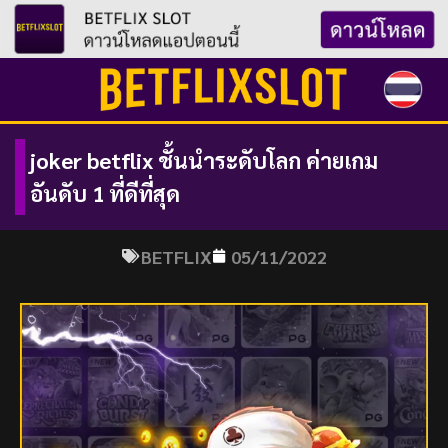
Skip
to
content
joker betflix ชั้นนำระดับโลก ค่ายเกม
อันดับ 1 ที่ดีที่สุด
BETFLIX
05/11/2022