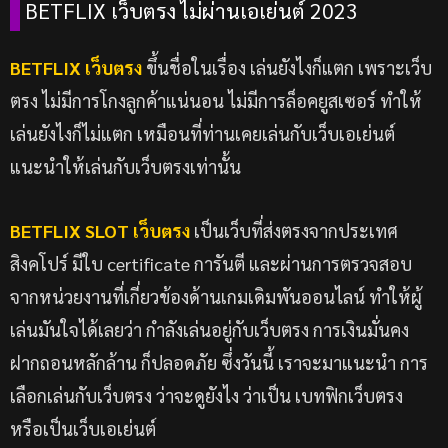
BETFLIX เว็บตรง ไม่ผ่านเอเย่นต์ 2023
BETFLIX เว็บตรง
ขึ้นชื่อในเรื่อง เล่นยังไงก็แตก เพราะเว็บ
ตรง ไม่มีการโกงลูกค้าแน่นอน ไม่มีการล็อคยูสเซอร์ ทำให้
เล่นยังไงก็ไม่แตก เหมือนที่ท่านเคยเล่นกับเว็บเอเย่นต์
แนะนำให้เล่นกับเว็บตรงเท่านั้น
BETFLIX SLOT เว็บตรง
เป็นเว็บที่ส่งตรงจากประเทศ
สิงคโปร์ มีใบ certificate การันตี และผ่านการตรวจสอบ
จากหน่วยงานที่เกี่ยวข้องด้านเกมเดิมพันออนไลน์ ทำให้ผู้
เล่นมันใจได้เลยว่า กำลังเล่นอยู่กับเว็บตรง การเงินมั่นคง
ฝากถอนหลักล้าน ก็ปลอดภัย ซึ่งวันนี้ เราจะมาแนะนำ การ
เลือกเล่นกับเว็บตรง ว่าจะดูยังไง ว่าเป็น เบทฟิกเว็บตรง
หรือเป็นเว็บเอเย่นต์