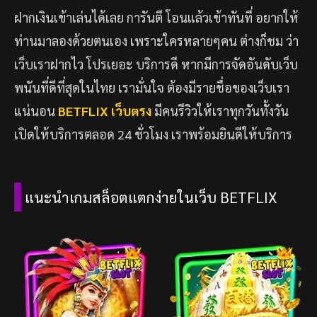
ฝากเงินเข้าเล่นได้เลย การันตี โอนแล้วเข้าทันที่ อยากให้
ท่านมาลองด้วยตนเอง เพราะใครหลายๆคน ต่างก็ชม ว่า
เว็บเราฝากไว โปรเยอะ บริการดี หากมีการจัดอันดับเว็บ
พนันที่ดีที่สุดในไทย เรามั่นใจ ต้องมีรายชื่อของเว็บเรา
แน่นอน
BETFLIX เว็บตรง
มีคนรีวิวให้เราทุกวันทั้งวัน
เปิดให้บริการตลอด 24 ชั่วโมง เราพร้อมยินดีให้บริการ
แนะนำเกมสล็อตแตกง่ายในเว็บ BETFLIX