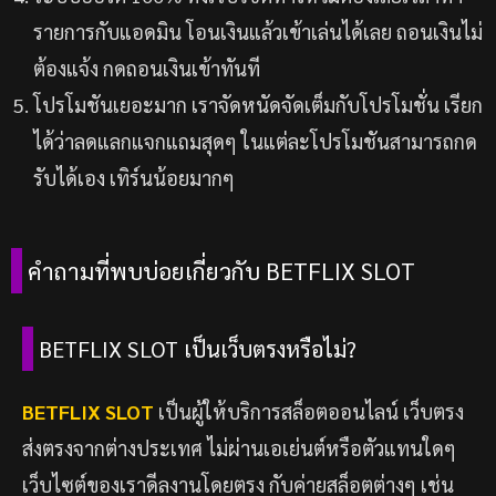
รายการกับแอดมิน โอนเงินแล้วเข้าเล่นได้เลย ถอนเงินไม่
ต้องแจ้ง กดถอนเงินเข้าทันที
โปรโมชันเยอะมาก เราจัดหนัดจัดเต็มกับโปรโมชั่น เรียก
ได้ว่าลดแลกแจกแถมสุดๆ ในแต่ละโปรโมชันสามารถกด
รับได้เอง เทิร์นน้อยมากๆ
คำถามที่พบบ่อยเกี่ยวกับ BETFLIX SLOT
BETFLIX SLOT เป็นเว็บตรงหรือไม่?
BETFLIX SLOT
เป็นผู้ให้บริการสล็อตออนไลน์ เว็บตรง
ส่งตรงจากต่างประเทศ ไม่ผ่านเอเย่นต์หรือตัวแทนใดๆ
เว็บไซต์ของเราดีลงานโดยตรง กับค่ายสล็อตต่างๆ เช่น