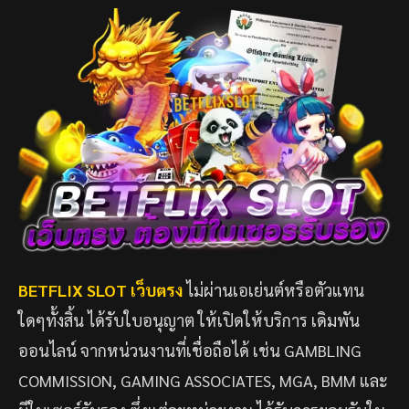
BETFLIX SLOT เว็บตรง
ไม่ผ่านเอเย่นต์หรือตัวแทน
ใดๆทั้งสิ้น ได้รับใบอนุญาต ให้เปิดให้บริการ เดิมพัน
ออนไลน์ จากหน่วนงานที่เชื่อถือได้ เช่น GAMBLING
COMMISSION, GAMING ASSOCIATES, MGA, BMM และ