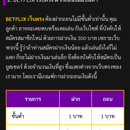
BETFLIX เว็บตรง
ต้องฝากถอนไม่มีขั้นต่ำเท่านั้น คุณ
ลูกค้า อาจจะเคยพบหรือเคยเล่น กับเว็บไซต์ ที่บังคับให้
สมัครสมาชิกใหม่ ด้วยการฝากเงิน 300 บาท เพราะเว็บ
พวกนี้ รู้ว่าถ้าท่านสมัครฝากเงินน้อย แล้วเล่นยังไงก็ไม่
แตก ก็จะไม่ฝากเงินมาเล่นอีก จึงต้องบังคับให้สมัครเป็น
ยูสเซอร์ ด้วยจำนวนเงินที่สูง ซึ่งแตกต่างจากเว็บตรงของ
เรามาก โดยเรามีเกณฑ์การฝากถอนเงินดังนี้
รายการ
ฝาก
ถอน
ขั้นต่ำ
1 บาท
1 บาท