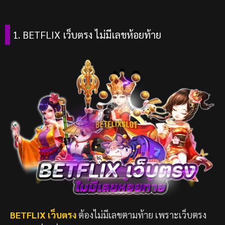
1. BETFLIX เว็บตรง ไม่มีเลขห้อยท้าย
BETFLIX เว็บตรง
ต้องไม่มีเลขตามท้าย เพราะเว็บตรง