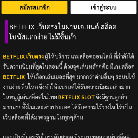
สมัครสมาชิก
เข้าสู่ระบบ
BETFLIX เว็บตรง ไม่ผ่านเอเย่นต์ สล็อต
โบนัสแตกง่าย ไม่มีขั้นต่ำ
BETFLIX เว็บตรง
ผู้ให้บริการ เกมสล็อตออนไลน์ ที่กำลังได้
รับความนิยมที่สุดในตอนนี้ ด้วยจุดเด่นหลักๆคือ มีเกมสล็อต
BETFLIX
ให้เลือกเล่นเยอะที่สุด มากกว่าค่ายอื่นๆ ระบบใช้
งานง่าย ลื่นไหล จึงทำให้แบรนด์ได้รับความนิยมอย่างมาก
ในหมู่ผู้เล่นสล็อตในไทย
BETFLIX SLOT
จึงมีฐานลูกค้า
มากมายทั้งในและต่างประเทศ ได้รับความไว้วางใจ ให้เป็น
เว็บสล็อตที่ได้มาตรฐาน ในทุกๆด้าน
และเป็นที่ยอมรับในระดับสากล มีระบบ ทดลองเล่นสล็อต