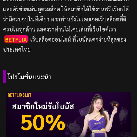
และตัวช่วยเล่น สูตรสล็อต ให้สมาชิกได้ใช้งานฟรี เรียกได้
ว่ามีครบจบในที่เดียว หากท่านยังไม่เคยเจอเว็บสล็อตที่ดี
ครบในทุกด้าน แสดงว่าท่านไม่เคยเล่นที่เว็บไซต์เรา
BETFLIX
เว็บสล็อตออนไลน์ ที่โบนัสแตกง่ายที่สุดของ
ประเทศไทย
โปรโมชั่นแนะนำ