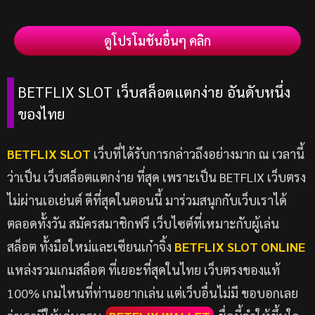
ดูโปรโมชันอื่นๆ คลิก
BETFLIX SLOT เว็บสล็อตแตกง่าย อันดับหนึ่ง
ของไทย
BETFLIX SLOT
เว็บที่ได้รับการกล่าวถึงอย่างมาก ณ เวลานี้
ว่าเป็น เว็บสล็อตแตกง่าย ที่สุด เพราะเป็น BETFLIX เว็บตรง
ไม่ผ่านเอเย่นต์ ดีที่สุดในตอนนี้ มาร่วมสนุกกับเว็บเราได้
ตลอดทั้งวัน สมัครสมาชิกฟรี เว็บไซต์ที่เหมาะกับผู้เล่น
สล็อต ทั้งมือใหม่และเซียนเก๋าจิ้ง
BETFLIX SLOT ONLINE
แหล่งรวมเกมสล็อต ที่เยอะที่สุดในไทย เว็บตรงของแท้
100% เกมไหนที่ท่านอยากเล่น แต่เว็บอื่นไม่มี ขอบอกเลย