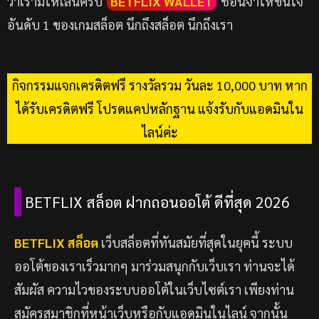
ว่าเรามีให้เล่นครบ
BETFLIX WALLET
ชื่อนี้จำให้ขึ้นใจ
อันดับ 1 ของเกมสล็อต นึกถึงสล็อต นึกถึงเรา
กิจกรรมแจกเครดิตฟรี รางวัลรวม วันละ 10,000 บาท หาก
ได้รับเครดิตฟรี โปรดแคปหลักฐาน แจ้งรับกับแอดมินใน
ไลน์ค่ะ
BETFLIX สล็อต ฝากถอนออโต้ ดีที่สุด 2026
BETFLIX สล็อต
เว็บสล็อตที่ทันสมัยที่สุดในยุคนี้ ระบบ
ออโต้ของเราเร็วมากๆ มาร่วมสนุกกับเว็บเรา ท่านจะได้
สัมผัส ความไวของระบบออโต้ในเว็บไซต์เรา เพียงท่าน
สมัครสมาชิกที่หน้าเว็บหรือกับแอดมินในไลน์ จากนั้น