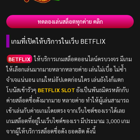
ทดลองเล่นสล็อตทุกค่าย คลิก
เกมที่เปิดให้บริการในเว็บ BETFLIX
BETFLIX
ให้บริการเกมสล็อตออนไลน์ครบวงจร มีเกม
ให้เลือกเล่นมากมายหลากหลายค่าย เล่นไม่เบื่อ ไม่ซ้ำ
จำเจแน่นอน เกมใหม่อัปเดตก่อนใคร เล่นยังไงก็แตก
โบนัสเข้ารัวๆ
BETFLIX SLOT
ยังเป็นพันธมิตรหลักกับ
ค่ายสล็อตชื่อดังมากมาย หลายค่าย ทำให้ผู้เล่นสามารถ
เข้าเล่นกับค่ายเกมโดยตรง จากเว็บไซต์ของเราได้เลย
เกมสล็อตที่อยู่ในเว็บไซต์ของเรา มีประมาณ 3,000 เกม
จากผู้ให้บริการสล็อตชื่อดัง ยอดฮิต ดังนี้