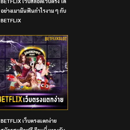
BETFLIX เว็บสล็อตเว็บตรง ได้
อย่างเมามันฟันกำไรงาม ๆ กับ
BETFLIX
BETFLIX เว็บตรงแตกง่าย