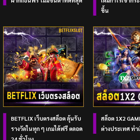
ฝากถอนฟรี ไม่มีขั้นต่ำที่ดีที่สุด
เติมกำไรเข้ากระ
ขึ้น
BETFLIX เว็บตรงสล็อต ลุ้นรับ
สล็อต 1X2 GAMI
รางวัลในทุก ๆ เกมได้ฟรี ตลอด
ต่างประเทศ ทำเง
24 ชั่วโมง