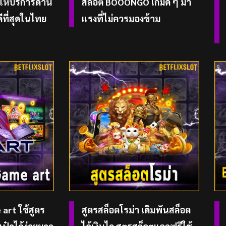
้ให้บริการด้าน
สล็อต BOOONGO เกมดี ๆ มา
ีที่สุดในไทย
แรงที่ไม่ควรมองข้าม
art ใช้สูตร
สูตรสล็อตโรม่า เดิมพันสล็อต