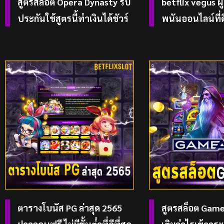
สูตรสล็อต Opera Dynasty รับ
betflix vegus ผู
ประกันใช้สูตรนี้ทำเงินได้ชัวร์
พนันออนไลน์ที่ด
ตารางโบนัส PG ล่าสุด 2565
สูตรสล็อต Game 