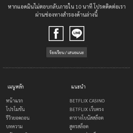
หากแอดมินไม่ตอบกลับภายใน 10 นาที โปรดติดต่อเรา
ผ่านช่องทางสำรองด้านล่างนี้
ร้องเรียน / เสนอแนะ
เมนูหลัก
แนะนำ
หน้าแรก
BETFLIX CASINO
โปรโมชัน
BETFLIX เว็บตรง
รีวิวยอดถอน
ตารางโบนัสสล็อต
บทความ
สูตรสล็อต