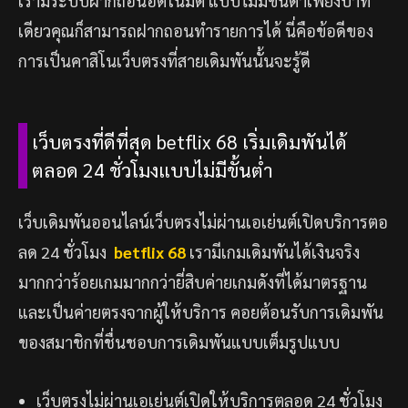
เรามีระบบฝากถอนอัตโนมัติ แบบไม่มีขั้นต่ำเพียงบาท
เดียวคุณก็สามารถฝากถอนทำรายการได้ นี่คือข้อดีของ
การเป็นคาสิโนเว็บตรงที่สายเดิมพันนั้นจะรู้ดี
เว็บตรงที่ดีที่สุด betflix 68 เริ่มเดิมพันได้
ตลอด 24 ชั่วโมงแบบไม่มีขั้นต่ำ
เว็บเดิมพันออนไลน์เว็บตรงไม่ผ่านเอเย่นต์เปิดบริการตอ
ลด 24 ชั่วโมง
betflix 68
เรามีเกมเดิมพันได้เงินจริง
มากกว่าร้อยเกมมากกว่ายี่สิบค่ายเกมดังที่ได้มาตรฐาน
และเป็นค่ายตรงจากผู้ให้บริการ คอยต้อนรับการเดิมพัน
ของสมาชิกที่ชื่นชอบการเดิมพันแบบเต็มรูปแบบ
เว็บตรงไม่ผ่านเอเย่นต์เปิดให้บริการตลอด 24 ชั่วโมง