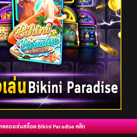
ดลองเล่นสล็อต Bikini Paradise คลิก