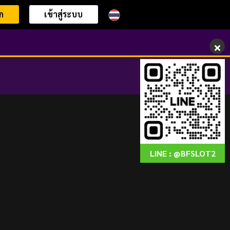
ก
เข้าสู่ระบบ
LINE : @BFSLOT2