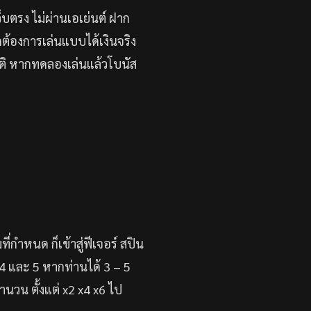
็บตรง ไม่ผ่านเอเย่นต์ ฝาก
กต้องการเล่นแบบได้เงินจริง
กติ หากทดลองเล่นแล้วโบนัส
่กำหนด ก็เข้าสู่ฟีเจอร์ สปิน
 4 และ 5 หากท่านได้ 3 – 5
ำนวน ตั้งแต่ x2 x4 x6 ไป