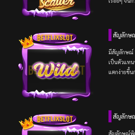
เรื่อยๆ จน
สัญลักษณ
มีสัญลักษณ์
เป็นตัวแทนข
แตกง่ายขึ้น
สัญลักษณ
สัญลักษณ์พิเ