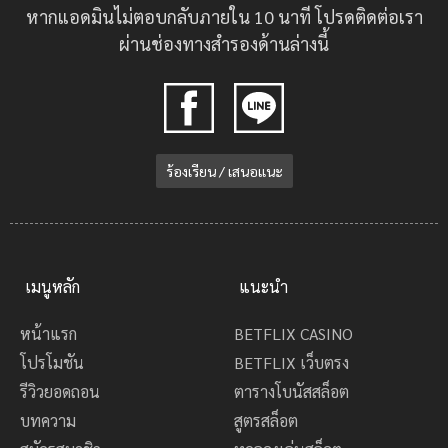
หากแอดมินไม่ตอบกลับภายใน 10 นาที โปรดติดต่อเรา
ผ่านช่องทางสำรองด้านล่างนี้
ร้องเรียน / เสนอแนะ
เมนูหลัก
แนะนำ
หน้าแรก
BETFLIX CASINO
โปรโมชัน
BETFLIX เว็บตรง
รีวิวยอดถอน
ตารางโบนัสสล็อต
บทความ
สูตรสล็อต