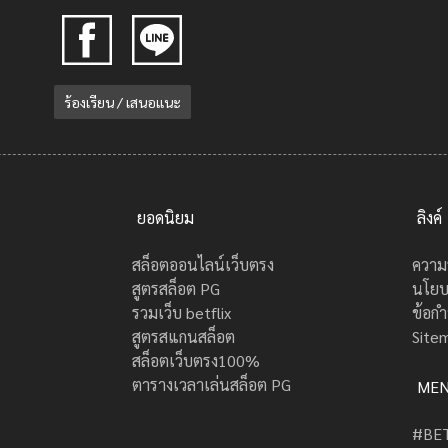
ร้องเรียน / เสนอแนะ
ยอดนิยม
ลิงค์
สล็อตออนไลน์เว็บตรง
ความ
สูตรสล็อต PG
นโยบ
รวมเว็บ betflix
ข้อก
สูตรสแกนสล็อต
Site
สล็อตเว็บตรง100%
ตารางเวลาเล่นสล็อต PG
MEN
#BE