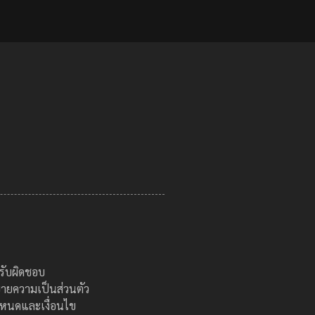
รับผิดชอบ
ายความเป็นส่วนตัว
ำหนดและเงื่อนไข