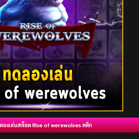
องเล่นสล็อต Rise of werewolves คลิก