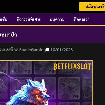
สมัครสมาชิ
มชั่น
กิจกรรมพิเศษ
บทความ
ติดต่อเรา
ษหมาป่า
เล่นสล็อต SpadeGaming
10/01/2023