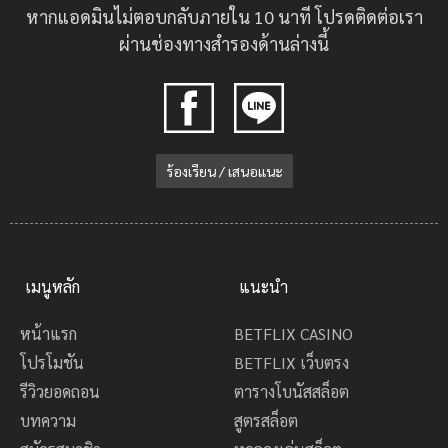
หากแอดมินไม่ตอบกลับภายใน 10 นาที โปรดติดต่อเรา
ผ่านช่องทางสำรองด้านล่างนี้
ร้องเรียน / เสนอแนะ
เมนูหลัก
แนะนำ
หน้าแรก
BETFLIX CASINO
โปรโมชัน
BETFLIX เว็บตรง
รีวิวยอดถอน
ตารางโบนัสสล็อต
บทความ
สูตรสล็อต