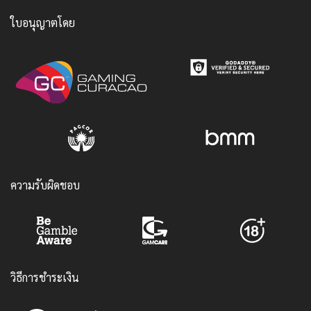
ใบอนุญาตโดย
ความรับผิดชอบ
วิธีการชำระเงิน