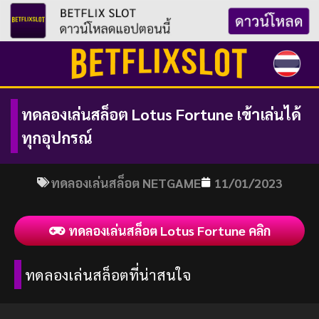
Skip
to
content
ทดลองเล่นสล็อต Lotus Fortune เข้าเล่นได้
ทุกอุปกรณ์
ทดลองเล่นสล็อต NETGAME
11/01/2023
ทดลองเล่นสล็อต Lotus Fortune คลิก
ทดลองเล่นสล็อตที่น่าสนใจ