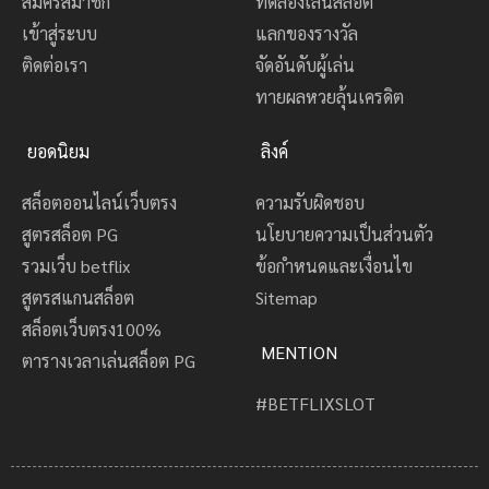
สมัครสมาชิก
ทดลองเล่นสล็อต
เข้าสู่ระบบ
แลกของรางวัล
ติดต่อเรา
จัดอันดับผู้เล่น
ทายผลหวยลุ้นเครดิต
ยอดนิยม
ลิงค์
สล็อตออนไลน์เว็บตรง
ความรับผิดชอบ
สูตรสล็อต PG
นโยบายความเป็นส่วนตัว
รวมเว็บ betflix
ข้อกำหนดและเงื่อนไข
สูตรสแกนสล็อต
Sitemap
สล็อตเว็บตรง100%
MENTION
ตารางเวลาเล่นสล็อต PG
#BETFLIXSLOT