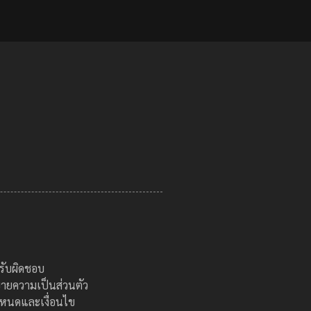
รับผิดชอบ
ายความเป็นส่วนตัว
ำหนดและเงื่อนไข