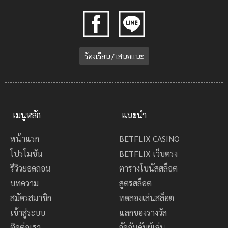
ร้องเรียน / เสนอแนะ
เมนูหลัก
แนะนำ
หน้าแรก
BETFLIX CASINO
โปรโมชัน
BETFLIX เว็บตรง
รีวิวยอดถอน
ตารางโบนัสสล็อต
บทความ
สูตรสล็อต
สมัครสมาชิก
ทดลองเล่นสล็อต
เข้าสู่ระบบ
แลกของรางวัล
ติดต่อเรา
จัดอันดับผู้เล่น