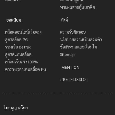
ทายผลหวยลุ้นเครดิต
ยอดนิยม
ลิงค์
สล็อตออนไลน์เว็บตรง
ความรับผิดชอบ
สูตรสล็อต PG
นโยบายความเป็นส่วนตัว
รวมเว็บ betflix
ข้อกำหนดและเงื่อนไข
สูตรสแกนสล็อต
Sitemap
สล็อตเว็บตรง100%
MENTION
ตารางเวลาเล่นสล็อต PG
#BETFLIXSLOT
ใบอนุญาตโดย