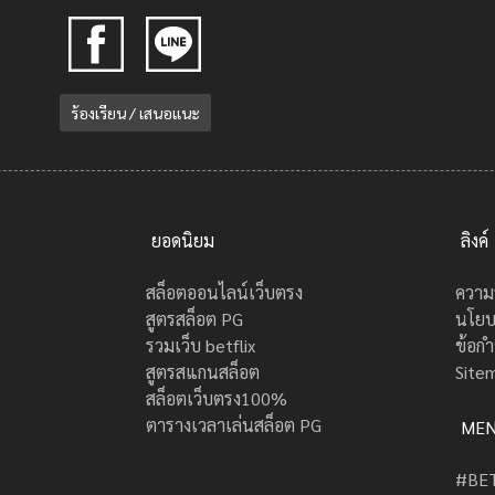
ร้องเรียน / เสนอแนะ
ยอดนิยม
ลิงค์
สล็อตออนไลน์เว็บตรง
ความ
สูตรสล็อต PG
นโยบ
รวมเว็บ betflix
ข้อก
สูตรสแกนสล็อต
Site
สล็อตเว็บตรง100%
ตารางเวลาเล่นสล็อต PG
MEN
#BE