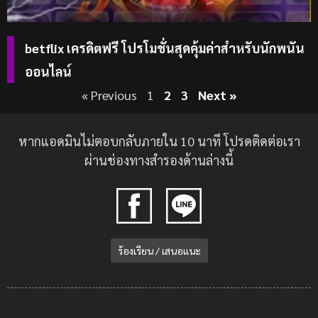
betflix เครดิตฟรี โปรโมชั่นสุดคุ้มค่าสำหรับนักพนัน
ออนไลน์
« Previous
1
2
3
Next »
หากแอดมินไม่ตอบกลับภายใน 10 นาที โปรดติดต่อเรา
ผ่านช่องทางสำรองด้านล่างนี้
ร้องเรียน / เสนอแนะ