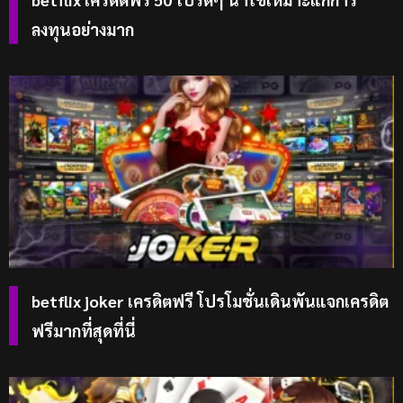
ลงทุนอย่างมาก
betflix joker เครดิตฟรี โปรโมชั่นเดินพันแจกเครดิต
ฟรีมากที่สุดที่นี่