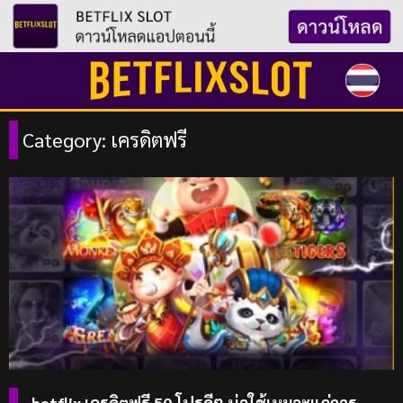
Skip
to
content
Category: เครดิตฟรี
Page
Page
Page
betflix เครดิตฟรี 50 โปรดีๆ น่าใช้เหมาะแก่การ