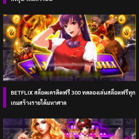
BETFLIX สล็อตเครดิตฟรี 300 ทดลองเล่นสล็อตฟรีทุก
เกมสร้างรายได้มหาศาล