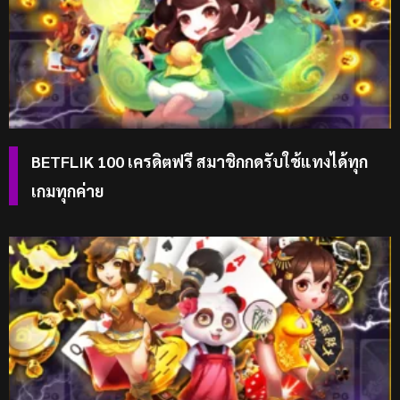
BETFLIK 100 เครดิตฟรี สมาชิกกดรับใช้แทงได้ทุก
เกมทุกค่าย