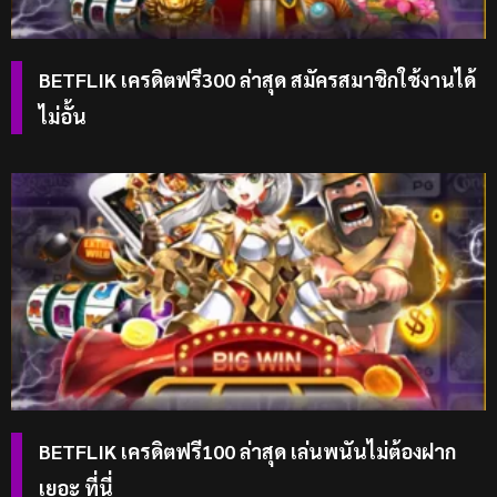
BETFLIK เครดิตฟรี300 ล่าสุด สมัครสมาชิกใช้งานได้
ไม่อั้น
BETFLIK เครดิตฟรี100 ล่าสุด เล่นพนันไม่ต้องฝาก
เยอะ ที่นี่