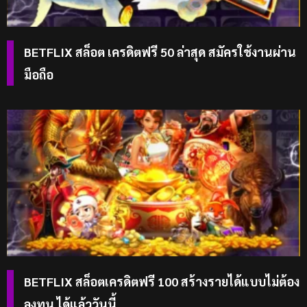
BETFLIX สล็อต เครดิตฟรี 50 ล่าสุด สมัครใช้งานผ่าน
มือถือ
BETFLIX สล็อตเครดิตฟรี 100 สร้างรายได้แบบไม่ต้อง
ลงทุน ได้แล้ววันนี้