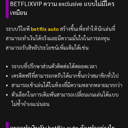
BETFLIXVIP ความ exclusive แบบไม่มีใคร
เหมือน
ระบบวีไอพี
betflix auto
สร้างขึ้นเพื่อทำให้นักเล่นที่
สามารถทำเงินได้จริงและมีความมั่นใจในการลงทุน
สามารถรับสิทธิประโยชน์เพิ่มเติมได้เช่น
ระบบที่ปรึกษาส่วนตัวติดต่อได้ตลอดเวลา
เครดิตฟรีที่สามารถกดรับได้มากขึ้นกว่าสมาชิกทั่วไป
สามารถเข้าเล่นได้ในห้องที่มีความหลากหลายมากกว่า
ตัวเลือกในการเดิมพันสามารถเปลี่ยนเกมเล่นได้แบบ
ไม่ซ้ำจำเจแน่นอน
อยากทำเงินกับ betflix auto ต้องทำอย่างไร