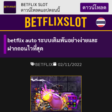
Skip
to
content
betflix auto ระบบเดิมพันอย่างง่ายและ
ฝากถอนไวที่สุด
BETFLIX
02/11/2022