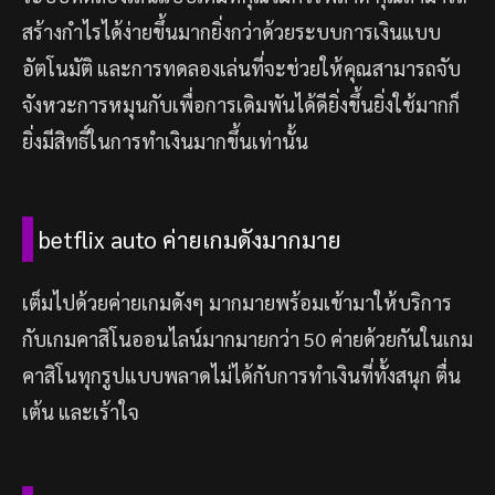
สร้างกำไรได้ง่ายขึ้นมากยิ่งกว่าด้วยระบบการเงินแบบ
อัตโนมัติ และการทดลองเล่นที่จะช่วยให้คุณสามารถจับ
จังหวะการหมุนกับเพื่อการเดิมพันได้ดียิ่งขึ้นยิ่งใช้มากก็
ยิ่งมีสิทธิ์ในการทำเงินมากขึ้นเท่านั้น
betflix auto ค่ายเกมดังมากมาย
เต็มไปด้วยค่ายเกมดังๆ มากมายพร้อมเข้ามาให้บริการ
กับเกมคาสิโนออนไลน์มากมายกว่า 50 ค่ายด้วยกันในเกม
คาสิโนทุกรูปแบบพลาดไม่ได้กับการทำเงินที่ทั้งสนุก ตื่น
เต้น และเร้าใจ