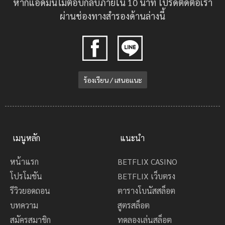
หากแอดมินไม่ตอบกลับภายใน 10 นาที โปรดติดต่อเรา
ผ่านช่องทางสำรองด้านล่างนี้
ร้องเรียน / เสนอแนะ
เมนูหลัก
แนะนำ
หน้าแรก
BETFLIX CASINO
โปรโมชัน
BETFLIX เว็บตรง
รีวิวยอดถอน
ตารางโบนัสสล็อต
บทความ
สูตรสล็อต
สมัครสมาชิก
ทดลองเล่นสล็อต