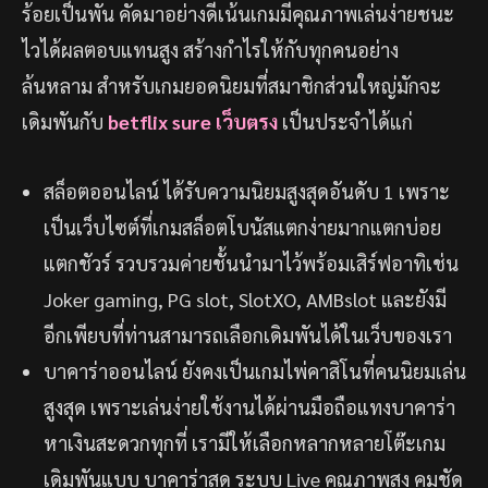
ร้อยเป็นพัน คัดมาอย่างดีเน้นเกมมีคุณภาพเล่นง่ายชนะ
ไวได้ผลตอบแทนสูง สร้างกำไรให้กับทุกคนอย่าง
ล้นหลาม สำหรับเกมยอดนิยมที่สมาชิกส่วนใหญ่มักจะ
เดิมพันกับ
betflix sure เว็บตรง
เป็นประจำได้แก่
สล็อตออนไลน์ ได้รับความนิยมสูงสุดอันดับ 1 เพราะ
เป็นเว็บไซต์ที่เกมสล็อตโบนัสแตกง่ายมากแตกบ่อย
แตกชัวร์ รวบรวมค่ายชั้นนำมาไว้พร้อมเสิร์ฟอาทิเช่น
Joker gaming, PG slot, SlotXO, AMBslot และยังมี
อีกเพียบที่ท่านสามารถเลือกเดิมพันได้ในเว็บของเรา
บาคาร่าออนไลน์ ยังคงเป็นเกมไพ่คาสิโนที่คนนิยมเล่น
สูงสุด เพราะเล่นง่ายใช้งานได้ผ่านมือถือแทงบาคาร่า
หาเงินสะดวกทุกที่ เรามีให้เลือกหลากหลายโต๊ะเกม
เดิมพันแบบ บาคาร่าสด ระบบ Live คุณภาพสูง คมชัด