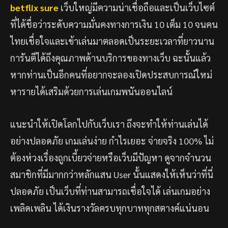
betflix sure
เว็บใหญ่มีความน่าเชื่อถือและเป็นเว็บไซต์
ที่ได้ชื่อว่าระดับความมั่นคงทางการเงิน 10 เต็ม 10 จนคน
ไทยเชื่อใจและเข้าเล่นมาตลอดเป็นระยะเวลาที่ยาวนาน
การันตีได้ถึงคุณภาพด้านบริการของทางเว็บ ฉะนั้นแล้ว
หากท่านเป็นอีกคนที่อยากจะลองเปิดประสบการณ์ใหม่
หารายได้เสริมด้วยการเล่นเกมพนันออนไลน์
แนะนำให้เปิดโลกไปกับเว็บเรา ถึงจะทำให้ท่านเล่นได้
อย่างปลอดภัย เกมเล่นง่าย กำไรเยอะ จ่ายจริง 100% ไม่
ต้องห่วงเรื่องถูกเบี้ยวจ่ายหรือเว็บมีปัญหา ดูจากจำนวน
สมาชิกที่มีมากกว่าหลักแสน User นั้นแสดงให้เห็นว่าที่นี่
ปลอดภัย เป็นเว็บที่ท่านสามารถเชื่อใจได้ เล่นเกมอย่าง
เพลิดเพลิน ได้เงินรางวัลครบทุกบาททุกสตางค์แน่นอน