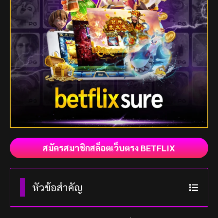
สมัครสมาชิกสล็อตเว็บตรง BETFLIX
หัวข้อสำคัญ