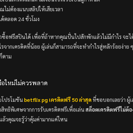
่คุณไม่ต้องแนบสลิปให้เสียเวลา
ด้ตลอด 24 ชั่วโมง
ื้อฟรีสปินได้ เพื่อที่ถ้าหากคุณปั่นไปสักพักแล้วไม่มีกำไร จะได
จากเครดิตที่น้อย ผู้เล่นก็สามารถที่จะทำกำไรสู่หลักร้อยง่าย
ยก็ตาม
่มือใหม่ไม่ควรพลาด
รับโปรโมชัน
betflix pg เครดิตฟรี 50 ล่าสุด
ที่ขอบอกเลยว่า ผู้
บสิทธิพิเศษจากการรับเครดิตฟรีเพื่อเล่น
สล็อตเครดิตฟรีไม่ต้
ง แล้วคุณจะรู้ว่าคุ้มค่ามากแค่ไหน