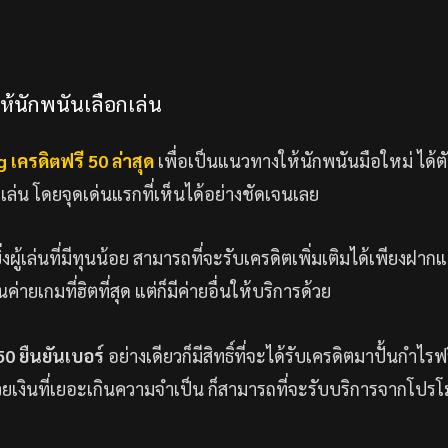
ให้นักพนันเลือกเล่น
g เครดิตฟรี 50 ล่าสุด
เพื่อเป็นแนวทางให้นักพนันมือใหม่ ได้ตัดส
บเล่น โดยจุดเด่นแรกที่เห็นได้อย่างชัดเจนเลย
งผู้เล่นที่มีทุนน้อย สามารถที่จะรับเครดิตเพิ่มเติมได้เพียงฝาก
่ายเกมที่ฮิตที่สุด แต่ก็มีค่ายอื่นให้บริการด้วย
50 ยืนยันเบอร์
อย่างเดียวก็มีสิทธิ์ที่จะได้รับเครดิตมาปั้นกำไร
เงินที่เยอะเกินความจำเป็น ก็สามารถที่จะรับบริการจากโปรโมชั