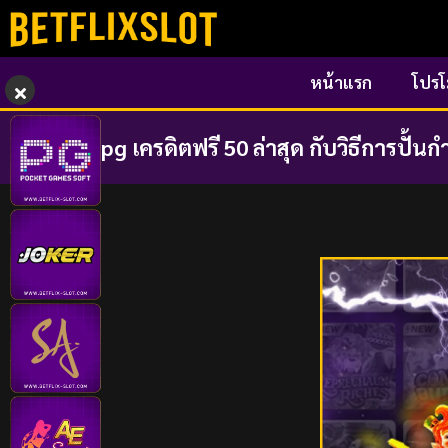
Skip
to
content
หน้าแรก
โปรโ
betflix pg เครดิตฟรี 50 ล่าสุด กับวิธีการปั้