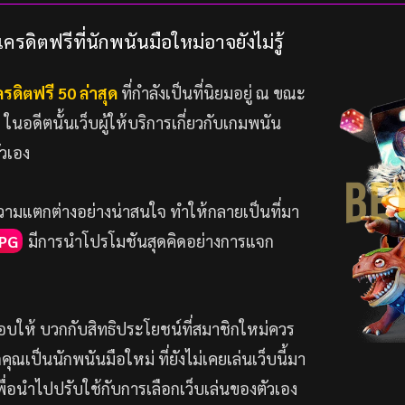
รดิตฟรีที่นักพนันมือใหม่อาจยังไม่รู้
ครดิตฟรี 50 ล่าสุด
ที่กำลังเป็นที่นิยมอยู่ ณ ขณะ
 ในอดีตนั้นเว็บผู้ให้บริการเกี่ยวกับเกมพนัน
ัวเอง
ความแตกต่างอย่างน่าสนใจ ทำให้กลายเป็นที่มา
 PG
มีการนำโปรโมชันสุดคิดอย่างการแจก
การมอบให้ บวกกับสิทธิประโยชน์ที่สมาชิกใหม่ควร
ุณเป็นนักพนันมือใหม่ ที่ยังไม่เคยเล่นเว็บนี้มา
พื่อนำไปปรับใช้กับการเลือกเว็บเล่นของตัวเอง