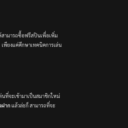
้สามารถซื้อฟรีสปินเพื่อเพิ่ม
 ๆ เพียงแค่ศึกษาเทคนิคการเล่น
เล่นที่จะเข้ามาเป็นสมาชิกใหม่
องฝาก
แล้วล่ะก็ สามารถที่จะ