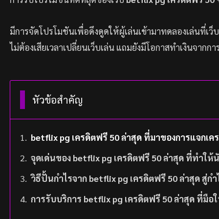
มีการจัดโปรโมชันเพื่อดึงดูดให้ผู้เล่นเข้ามาทดลองเล่นที่เ
ไม่ต้องเสียเวลาเปลี่ยนเว็บเล่น แถมยังมีโอกาสทำเงินจากการ
หัวข้อสำคัญ
betflix pg เครดิตฟรี 50 ล่าสุด ที่มาของการแจกเครดิ
จุดเด่นของ betflix pg เครดิตฟรี 50 ล่าสุด ที่ทำให้
วิธีปั้นกำไรจาก betflix pg เครดิตฟรี 50 ล่าสุด สู่ก
การรับบริการ betflix pg เครดิตฟรี 50 ล่าสุด ที่มื