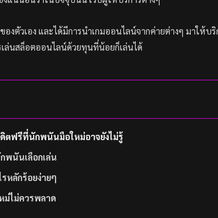
ว็บของตัวเอง และได้มีการนำเกมออนไลน์จากค่ายต่างๆ มาให้บริก
เล่นสล็อตออนไลน์ด้วยทุนที่น้อยก็เล่นได้
ตฟรีที่นักพนันมือใหม่อาจยังไม่รู้
นักพนันเลือกเล่น
ำไรหลักร้อยง่ายๆ
อใหม่ไม่ควรพลาด