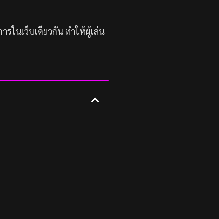
ารในเว็บเดียวกัน ทำให้ผู้เล่น