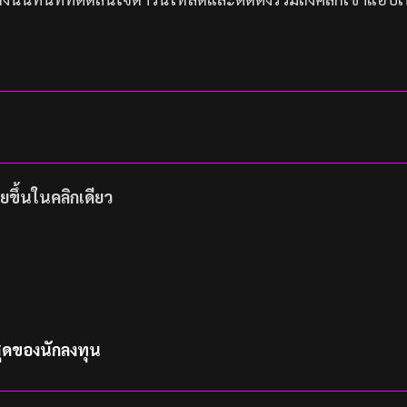
ยขึ้นในคลิกเดียว
สุดของนักลงทุน