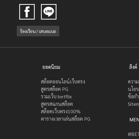
ร้องเรียน / เสนอแนะ
ยอดนิยม
ลิงค์
สล็อตออนไลน์เว็บตรง
ความ
สูตรสล็อต PG
นโยบ
รวมเว็บ betflix
ข้อก
สูตรสแกนสล็อต
Site
สล็อตเว็บตรง100%
ตารางเวลาเล่นสล็อต PG
MEN
#BE