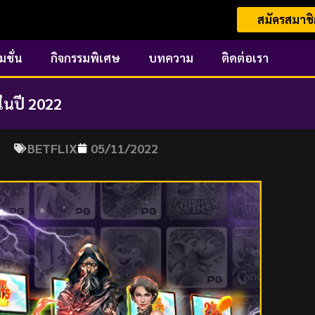
สมัครสมาชิ
มชั่น
กิจกรรมพิเศษ
บทความ
ติดต่อเรา
ในปี 2022
BETFLIX
05/11/2022