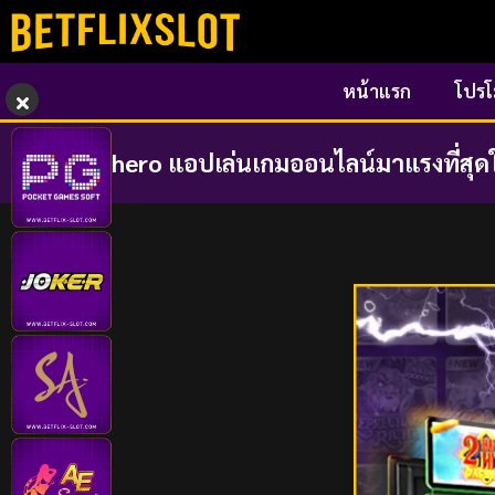
Skip
to
content
หน้าแรก
โปรโ
betflix hero แอปเล่นเกมออนไลน์มาแรงที่สุด