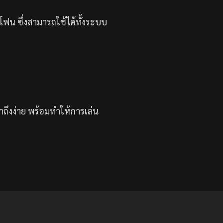
โฟน ซึ่งสามารถใช้ได้ทั้งระบบ
ข้าถึงง่าย พร้อมทำให้การเล่น