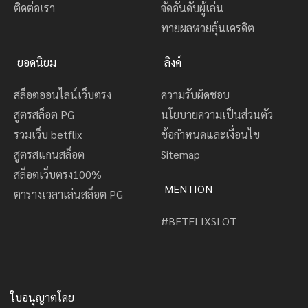
ติดต่อเรา
จัดอันดับผู้เล่น
ทายผลหวยลุ้นเครดิต
ยอดนิยม
ลิงค์
สล็อตออนไลน์เว็บตรง
ความรับผิดชอบ
สูตรสล็อต PG
นโยบายความเป็นส่วนตัว
รวมเว็บ betflix
ข้อกำหนดและเงื่อนไข
สูตรสแกนสล็อต
Sitemap
สล็อตเว็บตรง100%
MENTION
ตารางเวลาเล่นสล็อต PG
#BETFLIXSLOT
ใบอนุญาตโดย