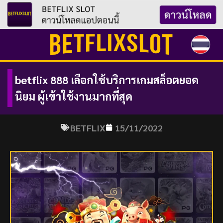
Skip
to
content
betflix 888 เลือกใช้บริการเกมสล็อตยอด
นิยม ผู้เข้าใช้งานมากที่สุด
BETFLIX
15/11/2022