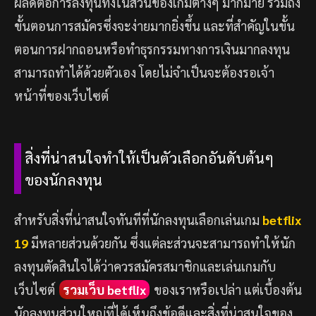
ผลดีต่อการลงทุนทั้งในส่วนของเกมต่างๆ มากมาย รวมถึง
ขั้นตอนการสมัครซึ่งจะง่ายมากยิ่งขึ้น และที่สำคัญในขั้น
ตอนการฝากถอนหรือทำธุรกรรมทางการเงินมากลงทุน
สามารถทำได้ด้วยตัวเอง โดยไม่จำเป็นจะต้องรอเจ้า
หน้าที่ของเว็บไซต์
สิ่งที่น่าสนใจทำให้เป็นตัวเลือกอันดับต้นๆ
ของนักลงทุน
สำหรับสิ่งที่น่าสนใจทันทีที่นักลงทุนเลือกเล่นเกม
betflix
19
มีหลายส่วนด้วยกัน ซึ่งแต่ละส่วนจะสามารถทำให้นัก
ลงทุนตัดสินใจได้ว่าควรสมัครสมาชิกและเล่นเกมกับ
เว็บไซต์
รวมเว็บ betflix
ของเราหรือเปล่า แต่เบื้องต้น
นักลงทุนส่วนใหญ่ที่ได้เห็นถึงข้อดีและสิ่งที่น่าสนใจของ