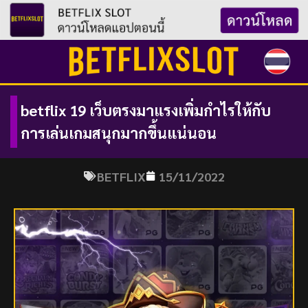
Skip
to
content
betflix 19 เว็บตรงมาแรงเพิ่มกำไรให้กับ
การเล่นเกมสนุกมากขึ้นแน่นอน
BETFLIX
15/11/2022