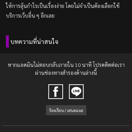
ให้การลุ้นกำไรเป็นเรื่องง่าย โดยไม่จำเป็นต้องเลือกใช้
บริการเว็บอื่น ๆ อีกเลย
บทความที่น่าสนใจ
หากแอดมินไม่ตอบกลับภายใน 10 นาที โปรดติดต่อเรา
ผ่านช่องทางสำรองด้านล่างนี้
ร้องเรียน / เสนอแนะ