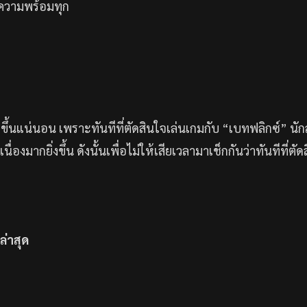
ีความพร้อมทุก
ึ้นแน่นอน เพราะทันทีที่ตัดสินใจเล่นเกมกับ “เบทฟลิกซ์” นั
องมากยิ่งขึ้น ดังนั้นเพื่อไม่ให้เสียเวลามาเช็กกันว่าทันทีที่ตั
ล่าสุด