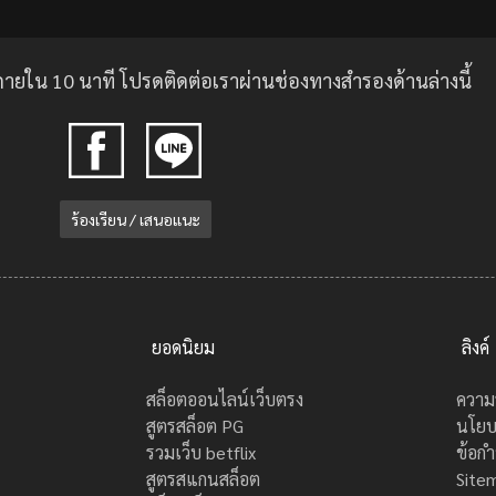
ยใน 10 นาที โปรดติดต่อเราผ่านช่องทางสำรองด้านล่างนี้
ร้องเรียน / เสนอแนะ
ยอดนิยม
ลิงค์
สล็อตออนไลน์เว็บตรง
ความ
สูตรสล็อต PG
นโยบ
รวมเว็บ betflix
ข้อก
สูตรสแกนสล็อต
Site