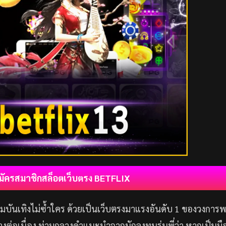
มัครสมาชิกสล็อตเว็บตรง BETFLIX
บันเทิงไม่ซ้ำใคร ด้วยเป็นเว็บตรงมาแรงอันดับ 1 ของวงการพ
างต่อเนื่อง ท่ามกลางคำแนะนำจากนักลงทุนรุ่นพี่ว่า หากเป็นมื