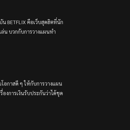
น BETFLIX คือเว็บสุดฮิตที่นัก
่าเล่น บวกกับการวางแผนทำ
ิ่มโอกาสดี ๆ ให้กับการวางแผน
ื่องการเงินรับประกันว่าได้ชุด