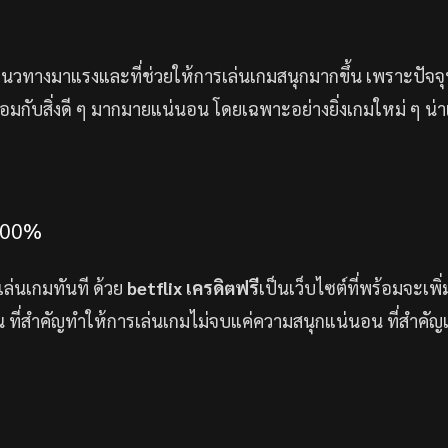
แนวทางมาแรงและที่ช่วยให้การเล่นเกมสนุกมากขึ้น เพราะปัจจุบั
มกับสิ่งดี ๆ มากมายแน่นอน โดยเฉพาะอย่างยิ่งเกมใหม่ ๆ น
 100%
ล่นเกมทันที ด้วย
betflix เครดิตฟรี
เป็นเว็บไซต์ที่พร้อมจะเพ
่น ที่สำคัญทำให้การเล่นเกมไม่จบแค่ความสนุกแน่นอน ที่สำคัญเร