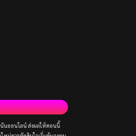
นันออนไลน์ ส่งผลให้ตอนนี้
อใหม่ควรตัดสินใจเริ่มต้นลงทุน