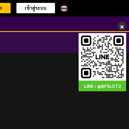
ก
เข้าสู่ระบบ
LINE : @BFSLOT2