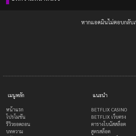
หากแอดมินไม่ตอบกลับภา
เมนูหลัก
แนะนำ
หน้าแรก
BETFLIX CASINO
โปรโมชัน
BETFLIX เว็บตรง
รีวิวยอดถอน
ตารางโบนัสสล็อต
บทความ
สูตรสล็อต