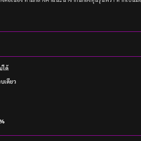
่ได้
็บเดียว
0%