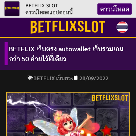
Skip
to
content
BETFLIX เว็บตรง autowallet เว็บรวมเกม
กว่า 50 ค่ายไว้ที่เดียว
BETFLIX เว็บตรง
28/09/2022