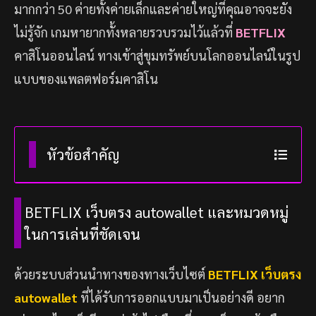
มากกว่า 50 ค่ายทั้งค่ายเล็กและค่ายใหญ่ที่คุณอาจจะยัง
ไม่รู้จัก เกมหายากทั้งหลายรวบรวมไว้แล้วที่
BETFLIX
คาสิโนออนไลน์ ทางเข้าสู่ขุมทรัพย์บนโลกออนไลน์ในรูป
แบบของแพลตฟอร์มคาสิโน
หัวข้อสำคัญ
BETFLIX เว็บตรง autowallet และหมวดหมู่
ในการเล่นที่ชัดเจน
ด้วยระบบส่วนนำทางของทางเว็บไซต์
BETFLIX เว็บตรง
autowallet
ที่ได้รับการออกแบบมาเป็นอย่างดี อยาก