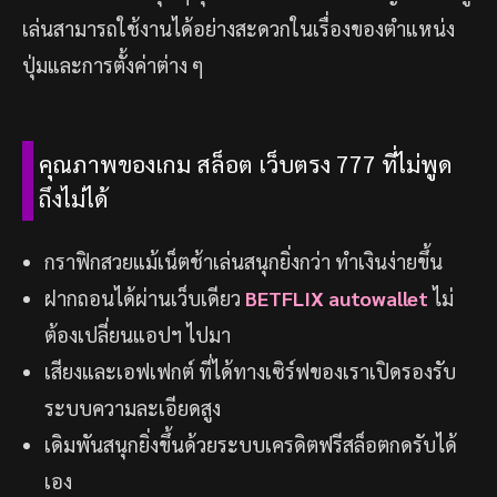
เล่นสามารถใช้งานได้อย่างสะดวกในเรื่องของตำแหน่ง
ปุ่มและการตั้งค่าต่าง ๆ
คุณภาพของเกม สล็อต เว็บตรง 777 ที่ไม่พูด
ถึงไม่ได้
กราฟิกสวยแม้เน็ตช้าเล่นสนุกยิ่งกว่า ทำเงินง่ายขึ้น
ฝากถอนได้ผ่านเว็บเดียว
BETFLIX autowallet
ไม่
ต้องเปลี่ยนแอปฯ ไปมา
เสียงและเอฟเฟกต์ ที่ได้ทางเซิร์ฟของเราเปิดรองรับ
ระบบความละเอียดสูง
เดิมพันสนุกยิ่งขึ้นด้วยระบบเครดิตฟรีสล็อตกดรับได้
เอง