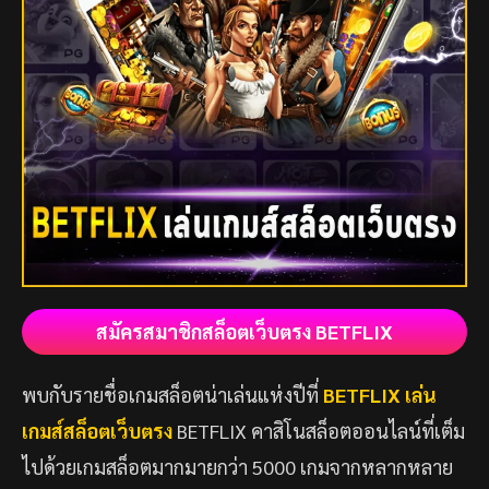
สมัครสมาชิกสล็อตเว็บตรง BETFLIX
พบกับรายชื่อเกมสล็อตน่าเล่นแห่งปีที่
BETFLIX เล่น
เกมส์สล็อตเว็บตรง
BETFLIX คาสิโนสล็อตออนไลน์ที่เต็ม
ไปด้วยเกมสล็อตมากมายกว่า 5000 เกมจากหลากหลาย