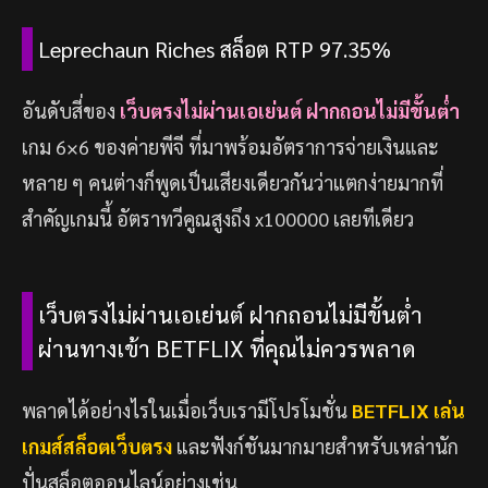
Leprechaun Riches สล็อต RTP 97.35%
อันดับสี่ของ
เว็บตรงไม่ผ่านเอเย่นต์ ฝากถอนไม่มีขั้นต่ำ
เกม 6×6 ของค่ายพีจี ที่มาพร้อมอัตราการจ่ายเงินและ
หลาย ๆ คนต่างก็พูดเป็นเสียงเดียวกันว่าแตกง่ายมากที่
สำคัญเกมนี้ อัตราทวีคูณสูงถึง x100000 เลยทีเดียว
เว็บตรงไม่ผ่านเอเย่นต์ ฝากถอนไม่มีขั้นต่ำ
ผ่านทางเข้า BETFLIX ที่คุณไม่ควรพลาด
พลาดได้อย่างไรในเมื่อเว็บเรามีโปรโมชั่น
BETFLIX เล่น
เกมส์สล็อตเว็บตรง
และฟังก์ชันมากมายสำหรับเหล่านัก
ปั่นสล็อตออนไลน์อย่างเช่น