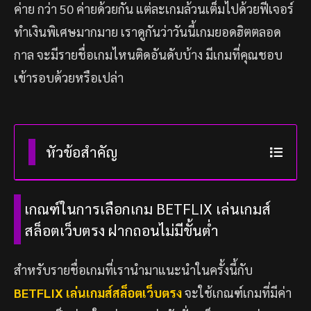
ค่าย กว่า 50 ค่ายด้วยกัน แต่ละเกมล้วนเต็มไปด้วยฟีเจอร์
ทำเงินพิเศษมากมาย เราดูกันว่าวันนี้เกมยอดฮิตตลอด
กาล จะมีรายชื่อเกมไหนติดอันดับบ้าง มีเกมที่คุณชอบ
เข้ารอบด้วยหรือเปล่า
หัวข้อสำคัญ
เกณฑ์ในการเลือกเกม BETFLIX เล่นเกมส์
สล็อตเว็บตรง ฝากถอนไม่มีขั้นต่ำ
สำหรับรายชื่อเกมที่เรานำมาแนะนำในครั้งนี้กับ
BETFLIX เล่นเกมส์สล็อตเว็บตรง
จะใช้เกณฑ์เกมที่มีค่า