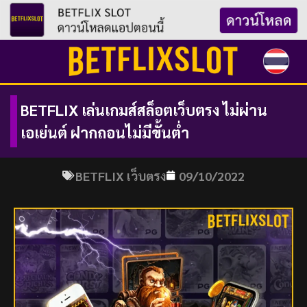
Skip
to
content
BETFLIX เล่นเกมส์สล็อตเว็บตรง ไม่ผ่าน
เอเย่นต์ ฝากถอนไม่มีขั้นต่ำ
BETFLIX เว็บตรง
09/10/2022