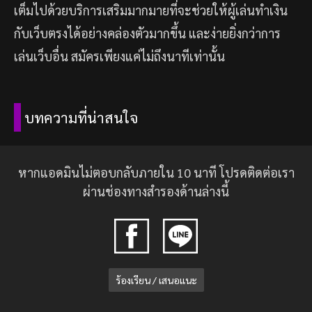
เต็มไปด้วยบริการเสริมมากมายที่จะช่วยให้ผู้เล่นทำเงิน
กับเว็บตรงได้อย่างคล่องตัวมากขึ้น และง่ายยิ่งกว่าการ
เล่นเว็บอื่น สมัครเพียงแค่ไม่ถึงนาทีเท่านั้น
บทความที่น่าสนใจ
หากแอดมินไม่ตอบกลับภายใน 10 นาที โปรดติดต่อเรา
ผ่านช่องทางสำรองด้านล่างนี้
ร้องเรียน / เสนอแนะ