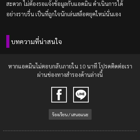
สะดวก ไม่ต้องรอแจ้งข้อมูลกับแอดมิน ดำเนินการได้
อย่างราบรื่น เป็นที่ถูกใจนักเล่นสล็อตยุคใหม่นั่นเอง
บทความที่น่าสนใจ
หากแอดมินไม่ตอบกลับภายใน 10 นาที โปรดติดต่อเรา
ผ่านช่องทางสำรองด้านล่างนี้
ร้องเรียน / เสนอแนะ