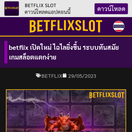
Skip
to
content
betflix เปิดใหม่ ไฉไลยิ่งขึ้น ระบบทันสมัย
เกมสล็อตแตกง่าย
BETFLIX
29/05/2023