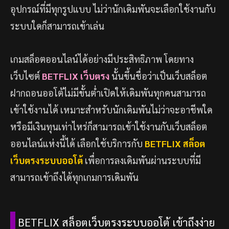
อุปกรณ์ที่มีทุกรูปแบบ ไม่ว่านักเดิมพันจะเลือกใช้งานกับ
ระบบใดก็สามารถเข้าเล่น
เกมสล็อตออนไลน์ได้อย่างมีประสิทธิภาพ โดยทาง
เว็บไซต์
BETFLIX เว็บตรง
นั้นขึ้นชื่อว่าเป็นเว็บสล็อต
ฝากถอนออโต้ไม่มีขั้นต่ำเปิดให้เดิมพันทุกคนสามารถ
เข้าใช้งานได้ เหมาะสำหรับนักเดิมพันไม่ว่าจะอาชีพใด
หรือมีเงินทุนเท่าไหร่ก็สามารถเข้าใช้งานกับเว็บสล็อต
ออนไลน์แห่งนี้ได้ เลือกใช้บริการกับ
BETFLIX สล็อต
เว็บตรงระบบออโต้
เพื่อการลงเดิมพันผ่านระบบที่มี
สามารถเข้าถึงได้ทุกเกมการเดิมพัน
BETFLIX สล็อตเว็บตรงระบบออโต้ เข้าถึงง่าย