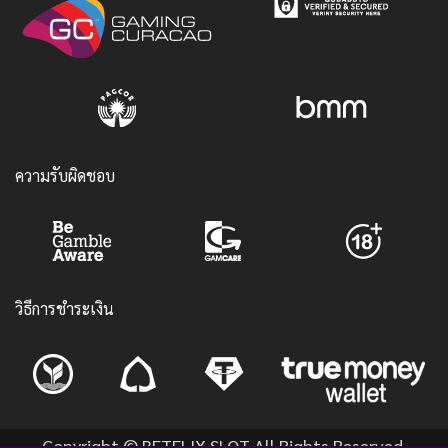
ความรับผิดชอบ
วิธีการชำระเงิน
Copyright © BETFLIX SLOT All Rights Reserved.