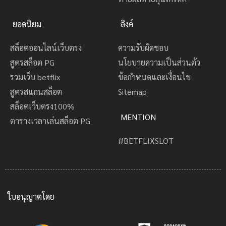
ยอดนิยม
ลิงค์
สล็อตออนไลน์เว็บตรง
ความรับผิดชอบ
สูตรสล็อต PG
นโยบายความเป็นส่วนตัว
รวมเว็บ betflix
ข้อกำหนดและเงื่อนไข
สูตรสแกนสล็อต
Sitemap
สล็อตเว็บตรง100%
MENTION
ตารางเวลาเล่นสล็อต PG
#BETFLIXSLOT
ใบอนุญาตโดย