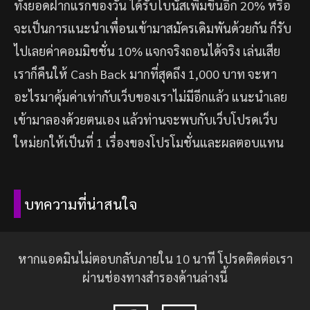
ทั้งยอดฝากแรกของวัน ได้รับโบนัสเพิ่มขึ้นอีก 20% หรือ
จะเป็นการแนะนำเพื่อนเข้ามาสมัครเดิมพันด้วยกัน ก็รับ
ไปเลยค่าคอมมิชชั่น 10% แจกจริงถอนได้จริง เล่นเสีย
เราก็คืนให้ Cash Back มากที่สุดถึง 1,000 บาท จะหา
อะไรมาคุ้มค่าเท่ากับเว็บของเราไม่มีอีกแล้ว แนะนำเลย
เข้ามาลองด้วยตนเอง แล้วท่านจะพบกับเว็บโปรดเว็บ
ใหม่ยกให้เป็นที่ 1 เรื่องของโปรโมชั่นและผลตอบแทน
บทความที่น่าสนใจ
หากแอดมินไม่ตอบกลับภายใน 10 นาที โปรดติดต่อเรา
ผ่านช่องทางสำรองด้านล่างนี้