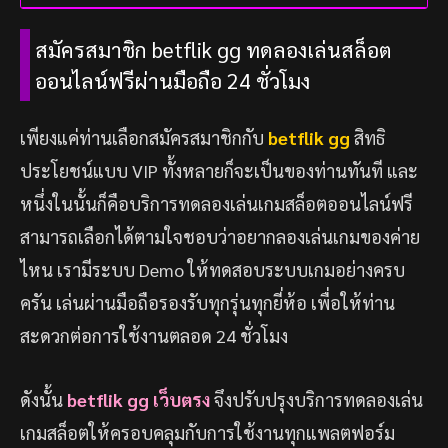
สมัครสมาชิก betflik gg ทดลองเล่นสล็อต
ออนไลน์ฟรีผ่านมือถือ 24 ชั่วโมง
เพียงแค่ท่านเลือกสมัครสมาชิกกับ
betflik gg
สิทธิ
ประโยชน์แบบ VIP ทั้งหลายก็จะเป็นของท่านทันที และ
หนึ่งในนั้นก็คือบริการทดลองเล่นเกมสล็อตออนไลน์ฟรี
สามารถเลือกได้ตามใจชอบว่าอยากลองเล่นเกมของค่าย
ไหน เรามีระบบ Demo ให้ทดสอบระบบเกมอย่างครบ
ครัน เล่นผ่านมือถือรองรับทุกรุ่นทุกยี่ห้อ เพื่อให้ท่าน
สะดวกต่อการใช้งานตลอด 24 ชั่วโมง
ดังนั้น
betflik gg เว็บตรง
จึงปรับปรุงบริการทดลองเล่น
เกมสล็อตให้ครอบคลุมกับการใช้งานทุกแพลตฟอร์ม