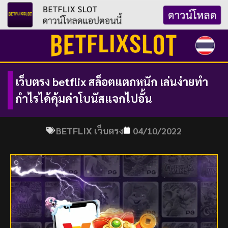
Skip
to
content
เว็บตรง betflix สล็อตแตกหนัก เล่นง่ายทำ
กำไรได้คุ้มค่าโบนัสแจกไปอั้น
BETFLIX เว็บตรง
04/10/2022