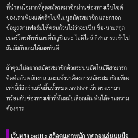
ที่น่าสนใจมากที่สุดสมัครสมาชิกผ่านช่องทางเว็บไซต์
ของเราเพียงแค่คลิกไปที่เมนูสมัครสมาชิก และกรอก
ข้อมูลตามฟอร์มให้ครบถ้วนไม่ว่าจะเป็น ชื่อ-นามสกุล
เบอร์โทรศัพท์ เลขที่บัญชี และ ไอดีไลน์ ก็สามารถเข้าไป
สัมผัสกับเกมได้เลยทันที
ถ้าคุณไม่อยากสมัครสมาชิกด้วยระบบอัตโนมัติสามารถ
ติดต่อกับพนักงาน และแจ้งว่าต้องการสมัครสมาชิกเพียง
เท่านี้ก็ถือว่าเสร็จสิ้นทั้งหมด ambbet เว็บตรงเรามา
พร้อมกับช่องทางเข้าที่ทันสมัยเลือกเดิมพันได้ตามความ
ต้องการ
เว็บตรง betflix สล็อตแตกหนัก ทดลองเล่นบนมือ