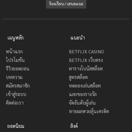
ร้องเรียน / เสนอแนะ
เมนูหลัก
แนะนำ
หน้าแรก
BETFLIX CASINO
โปรโมชัน
BETFLIX เว็บตรง
รีวิวยอดถอน
ตารางโบนัสสล็อต
บทความ
สูตรสล็อต
สมัครสมาชิก
ทดลองเล่นสล็อต
เข้าสู่ระบบ
แลกของรางวัล
ติดต่อเรา
จัดอันดับผู้เล่น
ทายผลหวยลุ้นเครดิต
ยอดนิยม
ลิงค์