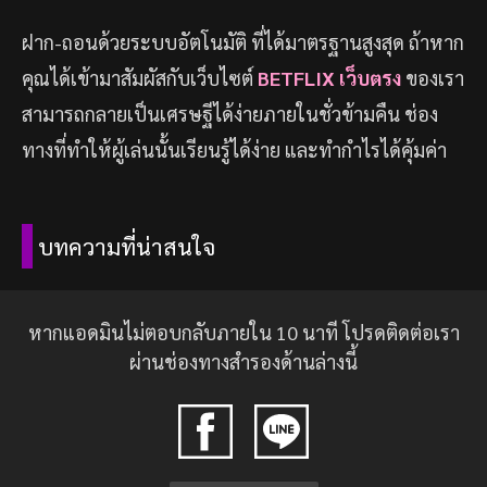
ฝาก-ถอนด้วยระบบอัตโนมัติ ที่ได้มาตรฐานสูงสุด ถ้าหาก
คุณได้เข้ามาสัมผัสกับเว็บไซต์
BETFLIX เว็บตรง
ของเรา
สามารถกลายเป็นเศรษฐีได้ง่ายภายในชั่วข้ามคืน ช่อง
ทางที่ทำให้ผู้เล่นนั้นเรียนรู้ได้ง่าย และทำกำไรได้คุ้มค่า
บทความที่น่าสนใจ
หากแอดมินไม่ตอบกลับภายใน 10 นาที โปรดติดต่อเรา
ผ่านช่องทางสำรองด้านล่างนี้