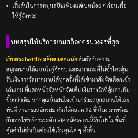
เริ่มต้นในการหมุนสปินเพียงแค่เบทน้อย ๆ ก่อนเพื่อ
ให้รู้จังหวะ
บทสรุปให้บริการเกมสล็อตครบวงจรที่สุด
เว็บตรง betflix สล็อตแตกหนัก
สัมผัสกับความ
สนุกสนานได้แบบไม่รู้จักจบ และแนวเกมที่ไม่ซ้ำใครลุ้น
รับเงินรางวัลมากมายได้ทุกครั้งที่ได้เข้ามาสัมผัสเลือกเข้า
เล่นเกม ที่แตกหน้าจัดหนักจัดเต็ม เงินรางวัลที่คุ้มค่าเพิ่ม
ขึ้นกว่าเดิม หากคุณนั้นสนใจเข้ามาร่วมสนุกสนานได้เลย
ทันที สามารถสมัครสมาชิกได้ตลอด 24 ชั่วโมง มาพร้อม
กับการให้บริการระดับ VIP สมัครตอนนี้รับโปรโมชั่นที่
คุ้มค่าไม่จำเป็นต้องใช้เงินทุนใด ๆ ทั้งสิ้น