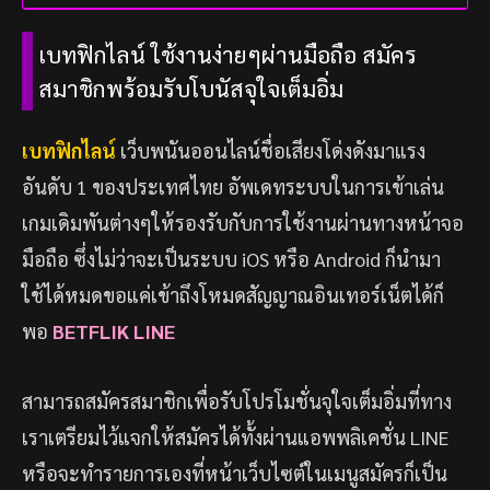
เบทฟิกไลน์ ใช้งานง่ายๆผ่านมือถือ สมัคร
สมาชิกพร้อมรับโบนัสจุใจเต็มอิ่ม
เบทฟิกไลน์
เว็บพนันออนไลน์ชื่อเสียงโด่งดังมาแรง
อันดับ 1 ของประเทศไทย อัพเดทระบบในการเข้าเล่น
เกมเดิมพันต่างๆให้รองรับกับการใช้งานผ่านทางหน้าจอ
มือถือ ซึ่งไม่ว่าจะเป็นระบบ iOS หรือ Android ก็นำมา
ใช้ได้หมดขอแค่เข้าถึงโหมดสัญญาณอินเทอร์เน็ตได้ก็
พอ
BETFLIK LINE
สามารถสมัครสมาชิกเพื่อรับโปรโมชั่นจุใจเต็มอิ่มที่ทาง
เราเตรียมไว้แจกให้สมัครได้ทั้งผ่านแอพพลิเคชั่น LINE
หรือจะทำรายการเองที่หน้าเว็บไซต์ในเมนูสมัครก็เป็น