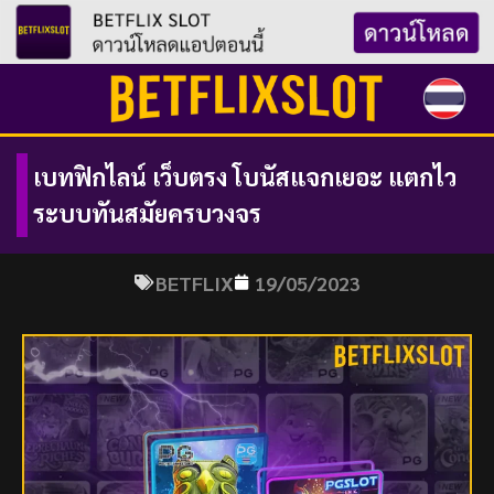
Skip
to
content
เบทฟิกไลน์ เว็บตรง โบนัสแจกเยอะ แตกไว
ระบบทันสมัยครบวงจร
BETFLIX
19/05/2023