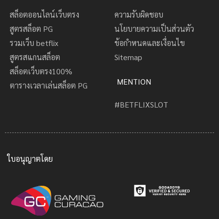
สล็อตออนไลน์เว็บตรง
ความรับผิดชอบ
สูตรสล็อต PG
นโยบายความเป็นส่วนตัว
รวมเว็บ betflix
ข้อกำหนดและเงื่อนไข
สูตรสแกนสล็อต
Sitemap
สล็อตเว็บตรง100%
MENTION
ตารางเวลาเล่นสล็อต PG
#BETFLIXSLOT
ใบอนุญาตโดย