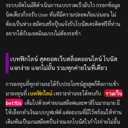
ระบบอัตโนมัติดำเนินการแบบรวดเร็วฉับไว กรอกข้อมูล
นิดเดียวก็รอรับ User ทันทีมีความปลอดภัยแน่นอน ไม่
ต้องเป็นห่วง สมัครเสร็จปุ๊บแจ้งรับโบนัสเครดิตฟรีที่ท่าน
อยากได้กับแอดมินแบบไม่ต้องรอช้า
เบทฟิกไลน์ สุดยอดเว็บสล็อตออนไลน์ โบนัส
แจกง่าย แจกไม่อั้น รวมทุกค่ายในที่เดียว
การลงทุนที่ทุกท่านจะได้รับประโยชน์สูงสุดก็คือการเข้า
มาลงทุนที่
เบทฟิกไลน์
เพราะท่านจะได้พบกับ
รวมเว็บ
betflix
เต็มไปด้วยค่ายเกมสล็อตและคาสิโนมากมาย มี
ให้เลือกทำเงินแบบบุฟเฟ่ต์ แต่ละเกมที่มีไว้พร้อมให้ท่าน
เดิมพันเป็นเกมสล็อตปั่นง่ายแจกโบนัสไวกำไรจ่ายไม่อั้น