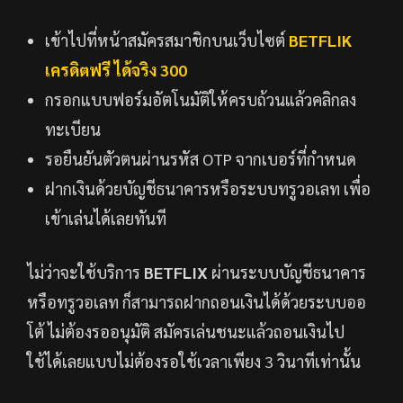
เข้าไปที่หน้าสมัครสมาชิกบนเว็บไซต์
BETFLIK
เครดิตฟรี ได้จริง 300
กรอกแบบฟอร์มอัตโนมัติให้ครบถ้วนแล้วคลิกลง
ทะเบียน
รอยืนยันตัวตนผ่านรหัส OTP จากเบอร์ที่กำหนด
ฝากเงินด้วยบัญชีธนาคารหรือระบบทรูวอเลท เพื่อ
เข้าเล่นได้เลยทันที
ไม่ว่าจะใช้บริการ
BETFLIX
ผ่านระบบบัญชีธนาคาร
หรือทรูวอเลท ก็สามารถฝากถอนเงินได้ด้วยระบบออ
โต้ ไม่ต้องรออนุมัติ สมัครเล่นชนะแล้วถอนเงินไป
ใช้ได้เลยแบบไม่ต้องรอใช้เวลาเพียง 3 วินาทีเท่านั้น