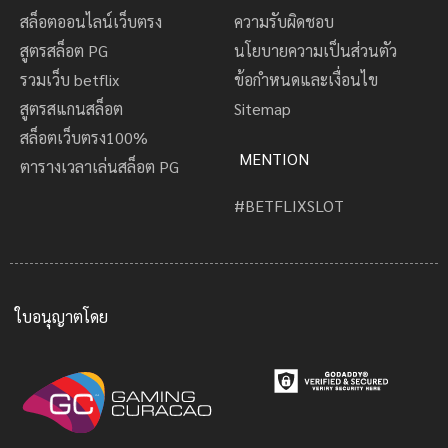
สล็อตออนไลน์เว็บตรง
ความรับผิดชอบ
สูตรสล็อต PG
นโยบายความเป็นส่วนตัว
รวมเว็บ betflix
ข้อกำหนดและเงื่อนไข
สูตรสแกนสล็อต
Sitemap
สล็อตเว็บตรง100%
MENTION
ตารางเวลาเล่นสล็อต PG
#BETFLIXSLOT
ใบอนุญาตโดย