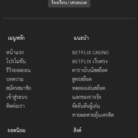
ร้องเรียน / เสนอแนะ
เมนูหลัก
แนะนำ
หน้าแรก
BETFLIX CASINO
โปรโมชัน
BETFLIX เว็บตรง
รีวิวยอดถอน
ตารางโบนัสสล็อต
บทความ
สูตรสล็อต
สมัครสมาชิก
ทดลองเล่นสล็อต
เข้าสู่ระบบ
แลกของรางวัล
ติดต่อเรา
จัดอันดับผู้เล่น
ทายผลหวยลุ้นเครดิต
ยอดนิยม
ลิงค์