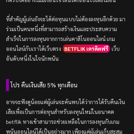
ที่สำคัญผู้เล่นยังจะได้ต่อทุนแบบไม่ต้องลงทุนอีกด้วย มา
ร่วมเป็นคนหนึ่งที่สามารถสร้างเงินและประสบความ
สำเร็จในการลงทุนจากการเล่นคาสิโนออนไลน์ เกม
ออนไลน์กับเราได้เว็บตรง
BETFLIK เครดิตฟรี
เว็บ
อันดับหนึ่งในใจนักพนัน
โปร คืนเงินเสีย 5% ทุกเดือน
อาจจะฟังดูน้อยแต่ผู้เล่นจะค้นพบได้ว่าการได้รับคืนเงิน
เสียเพื่อเป็นการต่อทุนสำหรับลงทุนใหม่ในอนาคต
betflik ทางเข้าสามารถช่วยเหลือในการลงทุนกับเกม
พนันออนไลน์ได้เป็นอย่างมาก เพียงแค่ผู้เล่นเก็บสะสม