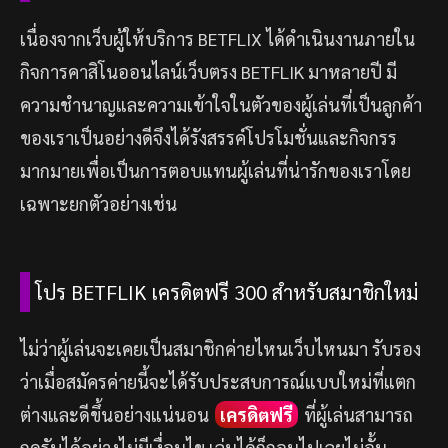
เนื่องจากเว็บผู้ให้บริการ BETFLIX ได้ดำเนินงานภายใน
กิจการคาสิโนออนไลน์เว็บตรง BETFLIK มาหลายปี มี
ความชำนาญและความเข้าใจในตัวของผู้เล่นที่เป็นลูกค้า
ของเราเป็นอย่างดีจึงได้รังสรรค์โปรโมชั่นและกิจกรร
มากมายเพื่อเป็นการตอบแทนผู้เล่นที่น่ารักของเราโดย
เฉพาะยกตัวอย่างเช่น
โปร BETFLIK เครดิตฟรี 300 สำหรับสมาชิกใหม่
ไม่ว่าผู้เล่นจะเคยเป็นสมาชิกค่ายไหนเว็บไหนมา รับรอง
ว่าเมื่อสมัครค่ายนี้จะได้รับประสบการณ์แบบใหม่ที่แตก
ต่างและดีขึ้นอย่างแน่นอน
เครดิตฟรี
ที่ผู้เล่นสามารถ
กดรับได้อย่างไม่มีเงื่อนไข เล่นได้ก็ถอนไปเลยไม่อั้น