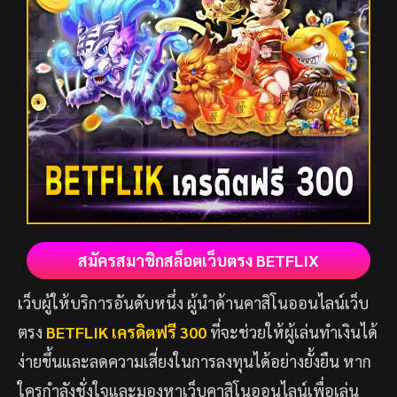
สมัครสมาชิกสล็อตเว็บตรง BETFLIX
เว็บผู้ให้บริการอันดับหนึ่ง ผู้นำด้านคาสิโนออนไลน์เว็บ
ตรง
BETFLIK เครดิตฟรี 300
ที่จะช่วยให้ผู้เล่นทำเงินได้
ง่ายขึ้นและลดความเสี่ยงในการลงทุนได้อย่างยั้งยืน หาก
ใครกำลังชั่งใจและมองหาเว็บคาสิโนออนไลน์เพื่อเล่น