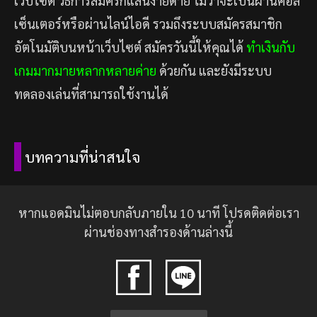
เว็บไซต์ วิธีการสมัครก็แสนง่ายดาย ไม่ว่าจะเป็นผ่านคอล
เซ็นเตอร์หรือผ่านไลน์ไอดี รวมถึงระบบสมัครสมาชิก
อัตโนมัติบนหน้าเว็บไซต์ สมัครวันนี้ให้คุณได้
ทำเงินกับ
เกมมากมายหลากหลายค่าย
ด้วยกัน และยังมีระบบ
ทดลองเล่นที่สามารถใช้งานได้
บทความที่น่าสนใจ
หากแอดมินไม่ตอบกลับภายใน 10 นาที โปรดติดต่อเรา
ผ่านช่องทางสำรองด้านล่างนี้