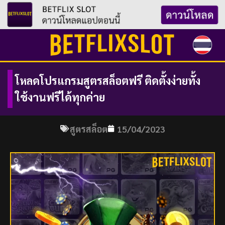
Skip
to
content
โหลดโปรแกรมสูตรสล็อตฟรี ติดตั้งง่ายทั้ง
ใช้งานฟรีได้ทุกค่าย
สูตรสล็อต
15/04/2023