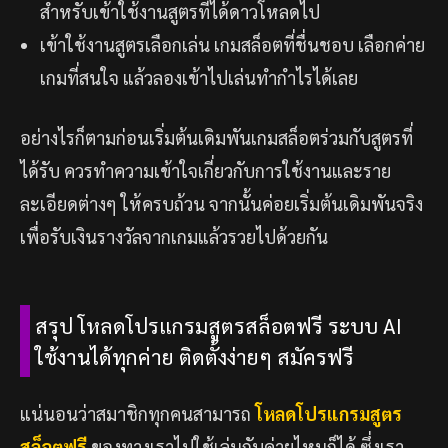
สำหรับเข้าใช้งานสูตรที่ได้ดาวโหลดไป
เข้าใช้งานสูตรเลือกเล่น เกมสล็อตที่ชื่นชอบ เลือกค่าย
เกมที่สนใจ แล้วลองเข้าไปเล่นทำกำไรได้เลย
อย่างไรก็ตามก่อนเริ่มต้นเดิมพันเกมสล็อตร่วมกับสูตรที่
ได้รับ ควรทำความเข้าใจเกี่ยวกับการใช้งานและราย
ละเอียดต่างๆ ให้ครบถ้วน จากนั้นค่อยเริ่มต้นเดิมพันจริง
เพื่อรับเงินรางวัลจากเกมแล้วรวยไปด้วยกัน
สรุป โหลดโปรแกรมสูตรสล็อตฟรี ระบบ AI
ใช้งานได้ทุกค่าย ติดตั้งง่ายๆ สมัครฟรี
แน่นอนว่าสมาชิกทุกคนสามารถ
โหลดโปรแกรมสูตร
สล็อตฟรี
ของทางเราไปใช้เล่นกับค่ายไหนก็ได้ ซึ่งเรา