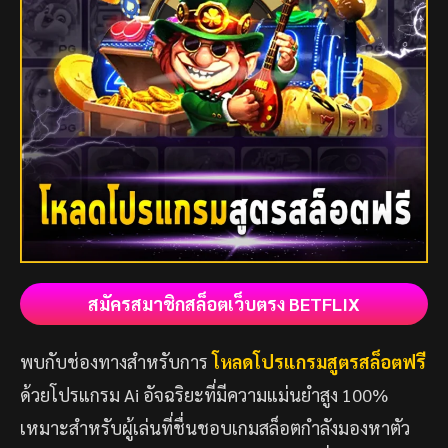
สมัครสมาชิกสล็อตเว็บตรง BETFLIX
พบกับช่องทางสำหรับการ
โหลดโปรแกรมสูตรสล็อตฟรี
ด้วยโปรแกรม Ai อัจฉริยะที่มีความแม่นยำสูง 100%
เหมาะสำหรับผู้เล่นที่ชื่นชอบเกมสล็อตกำลังมองหาตัว