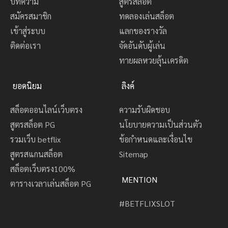
บทความ
สูตรสล็อต
สมัครสมาชิก
ทดลองเล่นสล็อต
เข้าสู่ระบบ
แลกของรางวัล
ติดต่อเรา
จัดอันดับผู้เล่น
ทายผลหวยลุ้นเครดิต
ยอดนิยม
ลิงค์
สล็อตออนไลน์เว็บตรง
ความรับผิดชอบ
สูตรสล็อต PG
นโยบายความเป็นส่วนตัว
รวมเว็บ betflix
ข้อกำหนดและเงื่อนไข
สูตรสแกนสล็อต
Sitemap
สล็อตเว็บตรง100%
MENTION
ตารางเวลาเล่นสล็อต PG
#BETFLIXSLOT