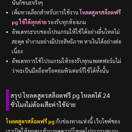
นั้นก็ชนะจริงๆ
เพิ่มทางเลือกสำหรับการใช้งาน
โหลดสูตรสล็อตฟรี
pg ใช้ได้ทุกค่าย
รองรับทุกห้องเกม
อัพเดทระบบของโปรแกรมให้ใช้ได้อย่างลื่นไหลไม่
สะดุด ทำงานอย่างมีประสิทธิภาพ หาเงินได้อย่างต่อ
เนื่อง
อัพเดทการใช้โปรแกรมให้รองรับทุกแพลตฟอร์มไม่
ว่าจะเป็นมือถือหรือคอมพิวเตอร์ก็ใช้ได้ทั้งนั้น
สรุป โหลดสูตรสล็อตฟรี pg โหลดได้ 24
ชั่วโมงไม่ต้องเสียค่าใช้จ่าย
โหลดสูตรสล็อตฟรี pg
กับช่องทางแห่งนี้ เว็บไซต์ของ
เราเปิดให้ทุกคนเข้ามากดดาวน์โหลดโปรแกรมสแกน