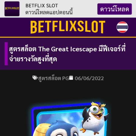
Skip
to
content
สูตรสล็อต The Great Icescape มีฟีเจอร์ที่
จ่ายรางวัลสูงที่สุด
สูตรสล็อต PG
06/06/2022