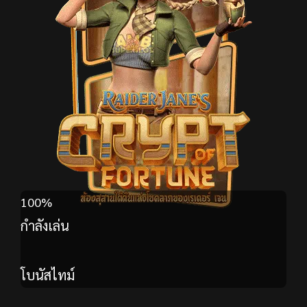
100%
กำลังเล่น
โบนัสไทม์