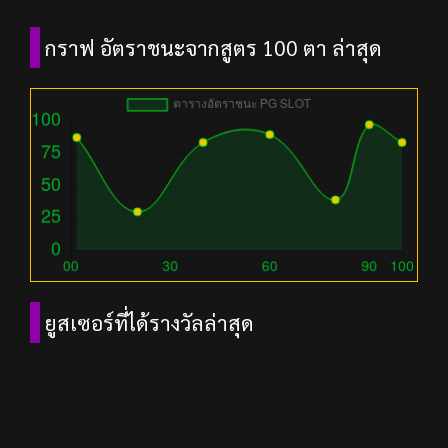
กราฟ อัตราชนะจากสูตร 100 ตา ล่าสุด
ยูสเซอร์ที่ได้รางวัลล่าสุด