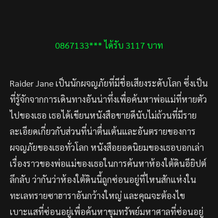
0867133*** ได้รับ 3117 บาท
0639178*** ได้รับ 1557 บาท
Raider Jane เป็นนักผจญภัยที่มีชื่อเสียงระดับโลก ซึ่งเป็น
ที่รู้จักจากการเดินทางอันน่าทึ่งเพื่อค้นหาพ่อแม่ที่หายตัว
098482*** ได้รับ 472 บาท
ไปของเธอ เธอได้เขียนหนังสือขายดีนับไม่ถ้วนที่มีราย
ละเอียดเกี่ยวกับส่วนที่น่าตื่นเต้นและอันตรายของการ
0675381*** ได้รับ 1973 บาท
ผจญภัยของเธอทั่วโลก หนังสือยอดนิยมของเธอบอกเล่า
เรื่องราวของพ่อแม่ของเธอในการค้นหาห้องใต้ดินอียิปต์
0971177*** ได้รับ 2382 บาท
ลึกลับ ว่ากันว่าห้องใต้ดินนี้ถูกซ่อนอยู่ที่ไหนสักแห่งใน
ทะเลทรายซาฮาราอันกว้างใหญ่ และคุณจะต้องไข
0857004*** ได้รับ 573 บาท
เบาะแสที่ซ่อนอยู่เพื่อค้นหาขุมทรัพย์มหาศาลที่ซ่อนอยู่