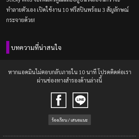
09150762*** ได้รับ 3946 บาท
ทำลายตัวเอง เปิดใช้งาน 10 ฟรีสปินพร้อม 3 สัญลักษณ์
กระจายด้วย!
08142354*** ได้รับ 4764 บาท
บทความที่น่าสนใจ
09114008*** ได้รับ 1146 บาท
0672680*** ได้รับ 1148 บาท
หากแอดมินไม่ตอบกลับภายใน 10 นาที โปรดติดต่อเรา
ผ่านช่องทางสำรองด้านล่างนี้
08123506*** ได้รับ 1950 บาท
0825944*** ได้รับ 5454 บาท
ร้องเรียน / เสนอแนะ
09111182*** ได้รับ 15150 บาท