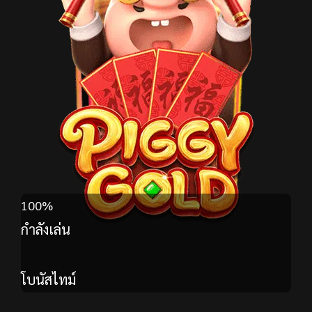
100%
กำลังเล่น
โบนัสไทม์