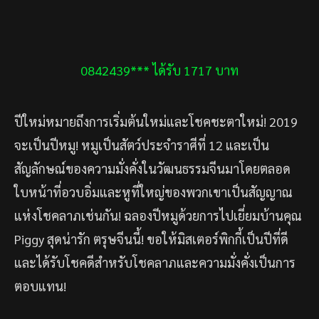
0842439*** ได้รับ 1717 บาท
067258*** ได้รับ 901 บาท
ปีใหม่หมายถึงการเริ่มต้นใหม่และโชคชะตาใหม่! 2019
จะเป็นปีหมู! หมูเป็นสัตว์ประจำราศีที่ 12 และเป็น
0959320*** ได้รับ 745 บาท
สัญลักษณ์ของความมั่งคั่งในวัฒนธรรมจีนมาโดยตลอด
ใบหน้าที่อวบอิ่มและหูที่ใหญ่ของพวกเขาเป็นสัญญาณ
0654117*** ได้รับ 930 บาท
แห่งโชคลาภเช่นกัน! ฉลองปีหมูด้วยการไปเยี่ยมบ้านคุณ
Piggy สุดน่ารัก ตรุษจีนนี้! ขอให้มิสเตอร์พิกกี้เป็นปีที่ดี
0925262*** ได้รับ 4257 บาท
และได้รับโชคดีสำหรับโชคลาภและความมั่งคั่งเป็นการ
ตอบแทน!
0859054*** ได้รับ 502 บาท