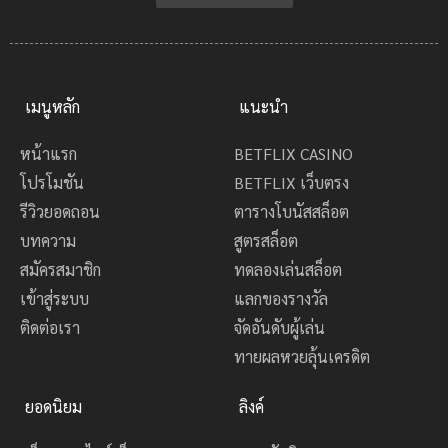
09108234*** ได้รับ 1860 บาท
0850524*** ได้รับ 8514 บาท
เมนูหลัก
แนะนำ
หน้าแรก
BETFLIX CASINO
09118108*** ได้รับ 1004 บาท
โปรโมชัน
BETFLIX เว็บตรง
รีวิวยอดถอน
ตารางโบนัสสล็อต
0630814*** ได้รับ 384 บาท
บทความ
สูตรสล็อต
สมัครสมาชิก
ทดลองเล่นสล็อต
0888800*** ได้รับ 3134 บาท
เข้าสู่ระบบ
แลกของรางวัล
ติดต่อเรา
จัดอันดับผู้เล่น
ทายผลหวยลุ้นเครดิต
0843448*** ได้รับ 4130 บาท
ยอดนิยม
ลิงค์
099166*** ได้รับ 618 บาท