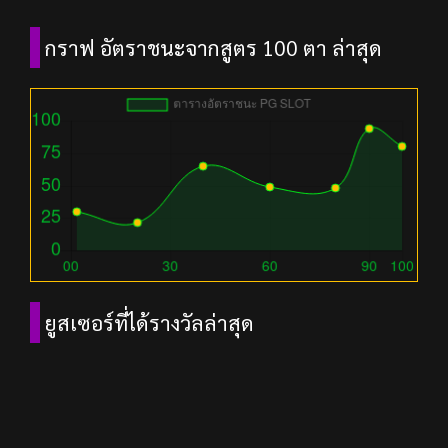
กราฟ อัตราชนะจากสูตร 100 ตา ล่าสุด
ยูสเซอร์ที่ได้รางวัลล่าสุด