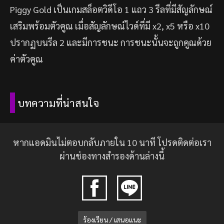
Piggy Gold เป็นเกมสล็อตวิดีโอ 1 แถว 3 รีลที่มีสัญลักษณ์
0815407*** ได้รับ 192 บาท
เสริมพร้อมตัวคูณ เมื่อสัญลักษณ์ไวด์ที่มี x2, x5 หรือ x10
ปรากฏบนรีล 2 และมีการชนะ การชนะนั้นจะถูกคูณด้วย
0644400*** ได้รับ 1567 บาท
ค่าตัวคูณ
0821724*** ได้รับ 2065 บาท
บทความที่น่าสนใจ
094583*** ได้รับ 309 บาท
หากแอดมินไม่ตอบกลับภายใน 10 นาที โปรดติดต่อเรา
0984878*** ได้รับ 3434 บาท
ผ่านช่องทางสำรองด้านล่างนี้
0814516*** ได้รับ 1802 บาท
06118640*** ได้รับ 1490 บาท
ร้องเรียน / เสนอแนะ