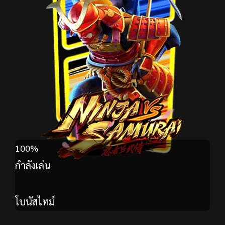
100%
กำลังเล่น
โบนัสไทม์