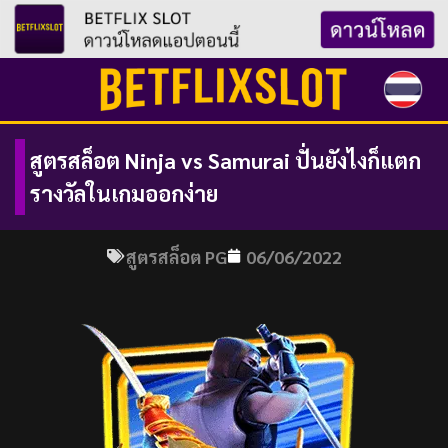
Skip
to
content
สูตรสล็อต Ninja vs Samurai ปั่นยังไงก็แตก
รางวัลในเกมออกง่าย
สูตรสล็อต PG
06/06/2022