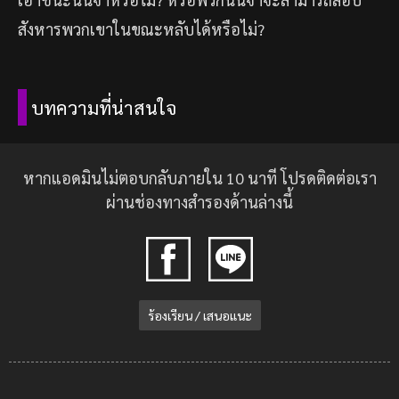
สังหารพวกเขาในขณะหลับได้หรือไม่?
09134442*** ได้รับ 3642 บาท
0822862*** ได้รับ 1236 บาท
บทความที่น่าสนใจ
0937028*** ได้รับ 1314 บาท
หากแอดมินไม่ตอบกลับภายใน 10 นาที โปรดติดต่อเรา
ผ่านช่องทางสำรองด้านล่างนี้
06102188*** ได้รับ 1240 บาท
0830116*** ได้รับ 2828 บาท
ร้องเรียน / เสนอแนะ
0885500*** ได้รับ 4104 บาท
0910462*** ได้รับ 5296 บาท