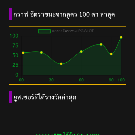
กราฟ อัตราชนะจากสูตร 100 ตา ล่าสุด
ยูสเซอร์ที่ได้รางวัลล่าสุด
089982*** ได้รับ 6257 บาท