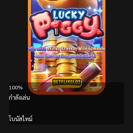
100%
กำลังเล่น
โบนัสไทม์