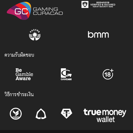
ความรับผิดชอบ
วิธีการชำระเงิน