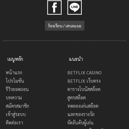
09127270*** ได้รับ 2806 บาท
ร้องเรียน / เสนอแนะ
0864946*** ได้รับ 8760 บาท
0994344*** ได้รับ 886 บาท
เมนูหลัก
แนะนำ
06110366*** ได้รับ 564 บาท
หน้าแรก
BETFLIX CASINO
โปรโมชัน
BETFLIX เว็บตรง
08572*** ได้รับ 922 บาท
รีวิวยอดถอน
ตารางโบนัสสล็อต
บทความ
สูตรสล็อต
085238*** ได้รับ 5706 บาท
สมัครสมาชิก
ทดลองเล่นสล็อต
เข้าสู่ระบบ
แลกของรางวัล
09122314*** ได้รับ 10882 บาท
ติดต่อเรา
จัดอันดับผู้เล่น