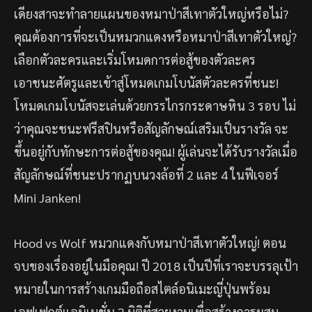
เดียงสาจะทำลายแผนของหมาป่าสีเทาตัวใหญ่หรือไม่?
0828408*** ได้รับ 660 บาท
คุณต้องการที่จะเป็นหมวกแดงหรือหมาป่าสีเทาตัวใหญ่?
เลือกตัวละครและเริ่มโหมดการต่อสู้ของตัวละคร
0617429*** ได้รับ 1100 บาท
เอาชนะศัตรูและเข้าสู่โหมดเกมโบนัสตัวละครที่ชนะ!
โหมดเกมโบนัสจะเล่นด้วยกรรไกรกระดาษหิน 3 รอบ ไม่
0856464*** ได้รับ 1251 บาท
ว่าคุณจะชนะฟรีสปินหรือสัญลักษณ์เสริมเป็นรางวัล จะ
ขึ้นอยู่กับทักษะการต่อสู้ของคุณ! ผู้เล่นจะได้รับรางวัลเมื่อ
094965*** ได้รับ 6101 บาท
สัญลักษณ์ที่ชนะปรากฏบนวงล้อที่ 2 และ 4 ในฟีเจอร์
Mini Janken!
0922148*** ได้รับ 10336 บาท
Hood vs Wolf หมวกแดงกับหมาป่าสีเทาตัวใหญ่! ตอน
08142824*** ได้รับ 6680 บาท
จบของเรื่องอยู่ในมือคุณ! ปี 2018 เป็นปีที่เราจะบรรลุเป้า
หมายในการสร้างเกมมือถือสไตล์อนิเมะญี่ปุ่นพร้อม
0671512*** ได้รับ 840 บาท
เอฟเฟกต์แอนิเมชั่น 2 มิติที่สวยงามเพื่อสร้างการผสม