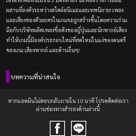
0996160*** ได้รับ 686 บาท
ผสานที่ลงตัวระหว่างสไตล์อนิเมะและเทพนิยาย! เพลง
และเสียงของตัวละครในเกมจะถูกสร้างขึ้นโดยความร่วม
087692*** ได้รับ 9056 บาท
มือกับบริษัทผลิตเพลงชื่อดังของญี่ปุ่นและนักพากย์เสียง
ทำให้เกมนี้มีองค์ประกอบใหม่ที่สดใหม่ในแง่ของดนตรี
09127680*** ได้รับ 562 บาท
ของเกม เสียงพากย์ และด้านอื่นๆ!
0656816*** ได้รับ 1320 บาท
บทความที่น่าสนใจ
0834858*** ได้รับ 2200 บาท
หากแอดมินไม่ตอบกลับภายใน 10 นาที โปรดติดต่อเรา
08112928*** ได้รับ 2502 บาท
ผ่านช่องทางสำรองด้านล่างนี้
099930*** ได้รับ 12202 บาท