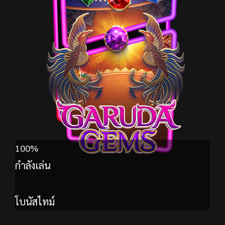
100%
กำลังเล่น
โบนัสไทม์