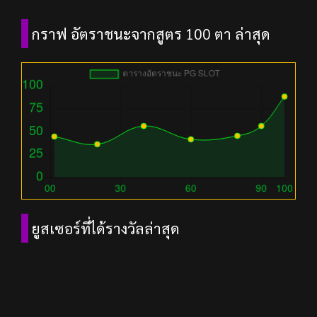
กราฟ อัตราชนะจากสูตร 100 ตา ล่าสุด
ยูสเซอร์ที่ได้รางวัลล่าสุด