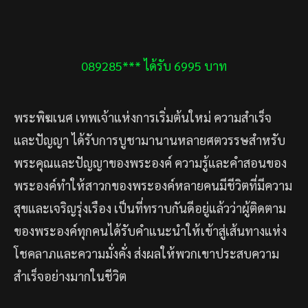
089285*** ได้รับ 6995 บาท
0663811*** ได้รับ 2843 บาท
พระพิฆเนศ เทพเจ้าแห่งการเริ่มต้นใหม่ ความสำเร็จ
และปัญญา ได้รับการบูชามานานหลายศตวรรษสำหรับ
0954507*** ได้รับ 987 บาท
พระคุณและปัญญาของพระองค์ ความรู้และคำสอนของ
พระองค์ทำให้สาวกของพระองค์หลายคนมีชีวิตที่มีความ
0659181*** ได้รับ 586 บาท
สุขและเจริญรุ่งเรือง เป็นที่ทราบกันดีอยู่แล้วว่าผู้ติดตาม
ของพระองค์ทุกคนได้รับคำแนะนำให้เข้าสู่เส้นทางแห่ง
0921702*** ได้รับ 4726 บาท
โชคลาภและความมั่งคั่ง ส่งผลให้พวกเขาประสบความ
สำเร็จอย่างมากในชีวิต
0844077*** ได้รับ 10 บาท