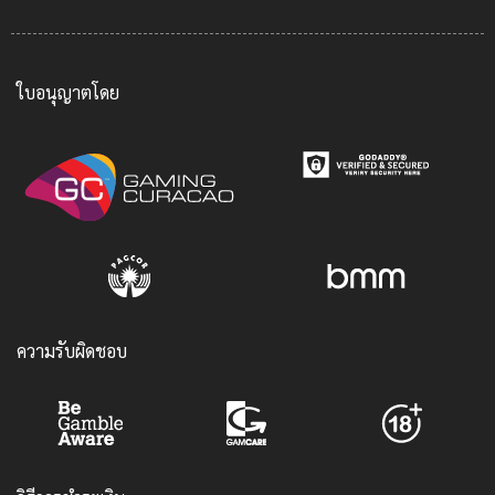
ใบอนุญาตโดย
ความรับผิดชอบ