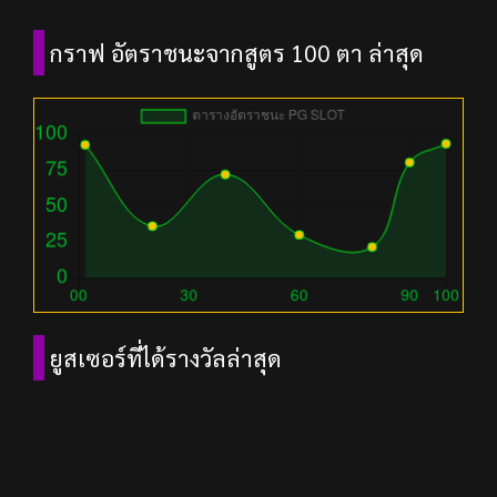
กราฟ อัตราชนะจากสูตร 100 ตา ล่าสุด
ยูสเซอร์ที่ได้รางวัลล่าสุด