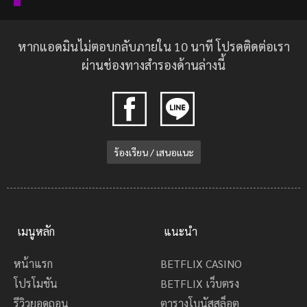
09118362*** ได้รับ 1172 บาท
หากแอดมินไม่ตอบกลับภายใน 10 นาที โปรดติดต่อเรา
ผ่านช่องทางสำรองด้านล่างนี้
0843404*** ได้รับ 9452 บาท
0988154*** ได้รับ 20 บาท
ร้องเรียน / เสนอแนะ
06119722*** ได้รับ 38 บาท
0882176*** ได้รับ 426 บาท
เมนูหลัก
แนะนำ
0882026*** ได้รับ 4138 บาท
หน้าแรก
BETFLIX CASINO
โปรโมชัน
BETFLIX เว็บตรง
0995972*** ได้รับ 10084 บาท
รีวิวยอดถอน
ตารางโบนัสสล็อต