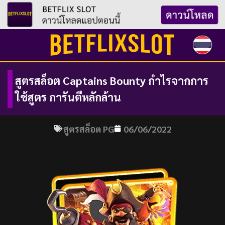
Skip
to
content
สูตรสล็อต Captains Bounty กำไรจากการ
ใช้สูตร การันตีหลักล้าน
สูตรสล็อต PG
06/06/2022