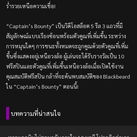
069976*** ได้รับ 581 บาท
ร่ำรวยเหนือความเชื่อ!
0875846*** ได้รับ 1940 บาท
“Captain’s Bounty” เป็นวิดีโอสล็อต 5 รีล 3 แถวที่มี
สัญลักษณ์แบบเรียงซ้อนพร้อมตัวคูณที่เพิ่มขึ้น ระหว่าง
099281*** ได้รับ 2141 บาท
การหมุนใดๆ การชนะทั้งหมดจะถูกคูณด้วยตัวคูณที่เพิ่ม
ขึ้นซึ่งแสดงอยู่เหนือวงล้อ ผู้เล่นจะได้รับรางวัลเป็น 10
09116722*** ได้รับ 14440 บาท
ฟรีสปินและตัวคูณที่เพิ่มขึ้นเหนือวงล้อเมื่อเปิดใช้งาน
คุณสมบัติฟรีสปิน กล้าที่จะค้นพบสมบัติของ Blackbeard
08154012*** ได้รับ 4228 บาท
ใน “Captain’s Bounty” ตอนนี้!
0654948*** ได้รับ 92 บาท
บทความที่น่าสนใจ
09157862*** ได้รับ 1840 บาท