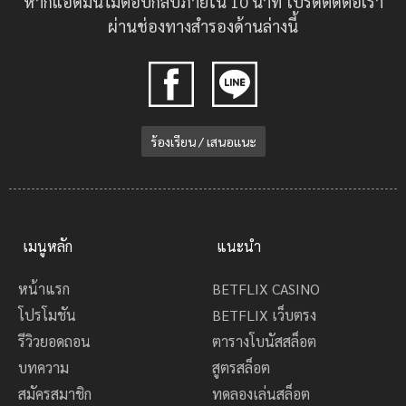
หากแอดมินไม่ตอบกลับภายใน 10 นาที โปรดติดต่อเรา
0865696*** ได้รับ 6578 บาท
ผ่านช่องทางสำรองด้านล่างนี้
09141324*** ได้รับ 1340 บาท
0633728*** ได้รับ 338 บาท
ร้องเรียน / เสนอแนะ
0819952*** ได้รับ 1162 บาท
08151692*** ได้รับ 3880 บาท
เมนูหลัก
แนะนำ
หน้าแรก
BETFLIX CASINO
0918562*** ได้รับ 4282 บาท
โปรโมชัน
BETFLIX เว็บตรง
รีวิวยอดถอน
ตารางโบนัสสล็อต
บทความ
สูตรสล็อต
สมัครสมาชิก
ทดลองเล่นสล็อต