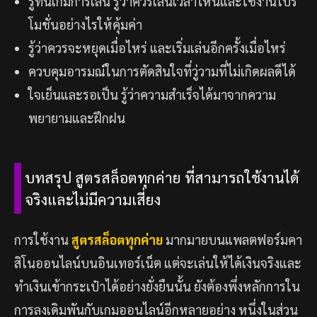
รู้ทันเกมการเล่น รู้ว่าควรเล่นเวลาไหนและใช้งานโปร
โมชั่นอย่างไรให้คุ้มค่า
รู้ว่าควรจะหยุดเมื่อไหร่ และเริ่มเล่นอีกครั้งเมื่อไหร่
ควบคุมอารมณ์ในการตัดสินใจที่วู่วามที่ไม่เกิดผลดีได้
ใจเย็นและรอเป็น รู้ว่าความสำเร็จได้มาจากความ
พยายามและฝึกฝน
บทสรุป สูตรสล็อตทุกค่าย ที่สามารถใช้งานได้
จริงและไม่มีความเสี่ยง
การใช้งาน
สูตรสล็อตทุกค่าย
มากมายบนแพลตฟอร์มคา
สิโนออนไลน์บนอินเทอร์เน็ต แต่จะเล่นให้ได้เงินจริงและ
ทำเงินเข้ากระเป๋าได้อย่างยั่งยืนนั้น ยังต้องพึ่งหลักการใน
การลงเดิมพันกับเกมออนไลน์อีกหลายอย่าง หนึ่งในส่วน