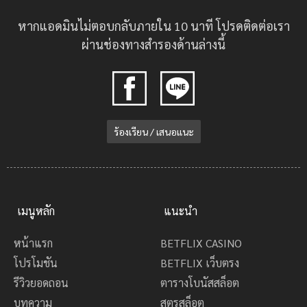
หากแอดมินไม่ตอบกลับภายใน 10 นาที โปรดติดต่อเรา
ผ่านช่องทางสำรองด้านล่างนี้
ร้องเรียน / เสนอแนะ
เมนูหลัก
แนะนำ
หน้าแรก
BETFLIX CASINO
โปรโมชัน
BETFLIX เว็บตรง
รีวิวยอดถอน
ตารางโบนัสสล็อต
บทความ
สูตรสล็อต