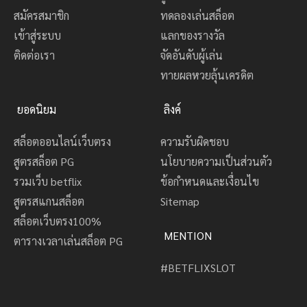
สมัครสมาชิก
ทดลองเล่นสล็อต
เข้าสู่ระบบ
แลกของรางวัล
ติดต่อเรา
จัดอันดับผู้เล่น
ทายผลหวยลุ้นเครดิต
ยอดนิยม
ลิงค์
สล็อตออนไลน์เว็บตรง
ความรับผิดชอบ
สูตรสล็อต PG
นโยบายความเป็นส่วนตัว
รวมเว็บ betflix
ข้อกำหนดและเงื่อนไข
สูตรสแกนสล็อต
Sitemap
สล็อตเว็บตรง100%
MENTION
ตารางเวลาเล่นสล็อต PG
#BETFLIXSLOT