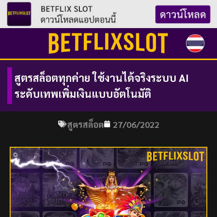
Skip
to
content
สูตรสล็อตทุกค่าย ใช้งานได้จริงระบบ AI
ระดับเทพเพิ่มเงินแบบอัตโนมัติ
สูตรสล็อต
27/06/2022