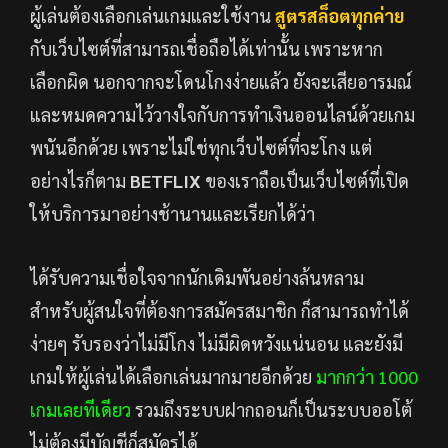
ผู้เล่นต้องเลือกเล่นเกมและใช้งาน
สูตรสล็อตทุกค่าย
กับเว็บไซต์ที่สามารถเชื่อถือได้เท่านั้น เพราะหาก
เลือกผิด นอกจากจะโดนโกงง่ายแล้ว ยังจะเสียอารมณ์
และหมดความไว้วางใจกับการทำเงินออนไลน์ด้วยเกม
พนันอีกด้วย เพราะไม่ใช่ทุกเว็บไซต์ที่จะโกง แต่
อย่างไรก็ตาม
BETFLIX
ของเราถือเป็นเว็บไซต์ที่เปิด
ให้บริการมาอย่างช้านานและเรียกได้ว่า
ได้รับความเชื่อใจจากนักเดิมพันอย่างล้นหลาม
สำหรับผู้สนใจที่ต้องการสมัครสมาชิก ก็สามารถทำได้
ง่ายๆ รับรองว่าไม่มีโกง ไม่มีผิดหวังแน่นอน และยังมี
เกมให้ผู้เล่นได้เลือกเล่นมากมายอีกด้วย
มากกว่า 1000
เกมเลยทีเดียว
รวมถึงระบบฝากถอนก็เป็นระบบออโต้
ไม่ต้องมีบัญชีก็สมัครได้