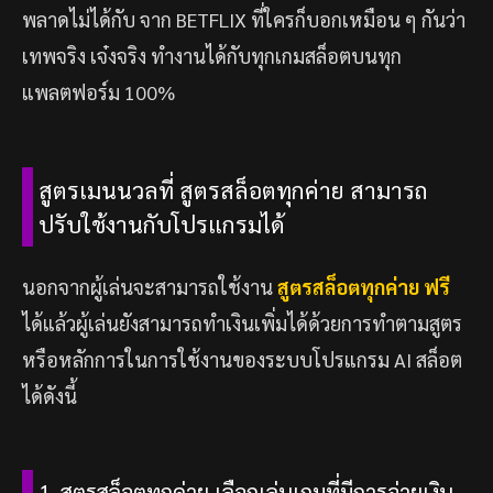
พลาดไม่ได้กับ
จาก BETFLIX ที่ใครก็บอกเหมือน ๆ กันว่า
เทพจริง เจ๋งจริง ทำงานได้กับทุกเกมสล็อตบนทุก
แพลตฟอร์ม 100%
สูตรเมนนวลที่ สูตรสล็อตทุกค่าย สามารถ
ปรับใช้งานกับโปรแกรมได้
นอกจากผู้เล่นจะสามารถใช้งาน
สูตรสล็อตทุกค่าย ฟรี
ได้แล้วผู้เล่นยังสามารถทำเงินเพิ่มได้ด้วยการทำตามสูตร
หรือหลักการในการใช้งานของระบบโปรแกรม AI สล็อต
ได้ดังนี้
1. สูตรสล็อตทุกค่าย เลือกเล่นเกมที่มีการจ่ายเงิน