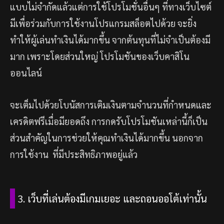
แบบไม่จำกัดแล้วแต่การใช้โปรโมชั่นอื่นๆ ที่ทางเว็บไซต์
มีเพื่อร่วมกับการใช้งานโปรแกรมสล็อตไปด้วย จะยิ่ง
ทำให้ผู้เล่นทำเงินได้มากขึ้น จากต้นทุนที่ไม่จำเป็นต้องมี
มาก เพราะโดยส่วนใหญ่
โปรโมชันของเว็บคาสิโน
ออนไลน์
จะเต็มไปด้วยโบนัสการเติมเงินตามจำนวนที่กำหนดและ
เครดิตฟรีเมื่อมียอดถึง การกดรับโปรโมชันเหล่านี้ก็เป็น
ส่วนสำคัญในการช่วยให้คุณทำเงินได้มากขึ้น
นอกจาก
การใช้งาน
ที่มีประสิทธิภาพอยู่แล้ว
3. เว็บที่เล่นต้องมีเกมเยอะ และถอนออโต้เท่านั้น