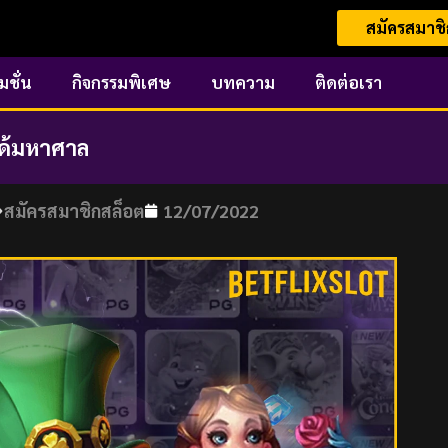
สมัครสมาชิ
มชั่น
กิจกรรมพิเศษ
บทความ
ติดต่อเรา
ได้มหาศาล
สมัครสมาชิกสล็อต
12/07/2022