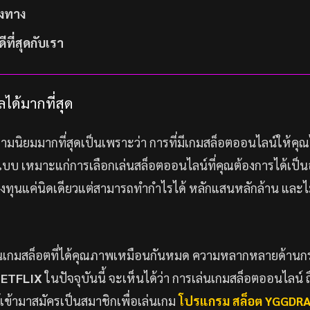
องทาง
ที่สุดกับเรา
ด้มากที่สุด
วามนิยมมากที่สุดเป็นเพราะว่า การที่มีเกมสล็อตออนไลน์ให้คุณไ
บ เหมาะแก่การเลือกเล่นสล็อตออนไลน์ที่คุณต้องการได้เป็นอ
ลงทุนแค่นิดเดียวแต่สามารถทำกำไรได้ หลักแสนหลักล้าน และไม
้เป็นเกมสล็อตที่ได้คุณภาพเหมือนกันหมด ความหลากหลายด้า
BETFLIX
ในปัจจุบันนี้ จะเห็นได้ว่า การเล่นเกมสล็อตออนไลน์ 
ีผู้เข้ามาสมัครเป็นสมาชิกเพื่อเล่นเกม
โปรแกรม สล็อต YGGDRA