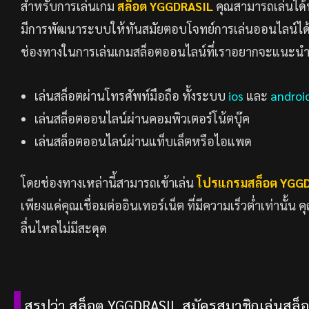
สำหรับการเล่นเกม
สล็อต YGGDRASIL
คุณสามารถเล่นได
มีการพัฒนาระบบให้ทันสมัยตอบโจทย์การเล่นออนไลน์ได้
ช่องทางในการเล่นเกมสล็อตออนไลน์ที่เราอยากจะแนะนำใ
เล่นสล็อตผ่านโทรศัพท์มือถือ ทั้งระบบ
ios
และ
androi
เล่นสล็อตออนไลน์ผ่านคอมพิวเตอร์โน้ตบุ๊ค
เล่นสล็อตออนไลน์ผ่านแท็บเล็ตหรือไอแพด
โดยช่องทางเหล่านี้สามารถเข้าเล่น
โปรแกรมสล็อต YGGD
เพียงแค่คุณเชื่อมต่ออินเทอร์เน็ต ที่มีความเร็วต่ำเท่านั้น
ลื่นไหลไม่มีสะดุด
สรุปว่า สล็อต YGGDRASIL สมัครสมาชิกเล่นสล็อตท