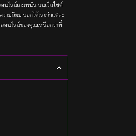
ตออนไลน์เกมพนัน บนเว็บไซต์
บความนิยม บอกได้เลยว่าแต่ละ
ตออนไลน์ของคุณเหนือกว่าที่