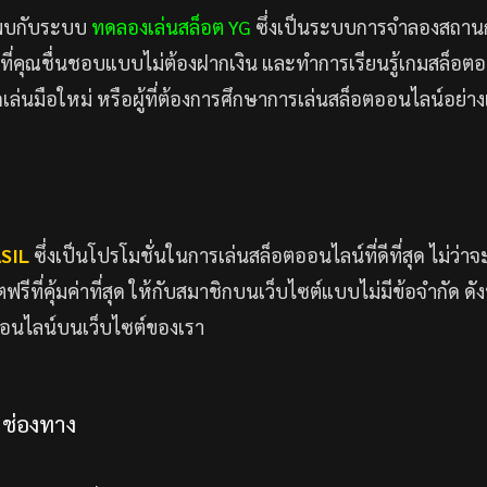
้พบกับระบบ
ทดลองเล่นสล็อต YG
ซึ่งเป็นระบบการจำลองสถานกา
ี่คุณชื่นชอบแบบไม่ต้องฝากเงิน และทำการเรียนรู้เกมสล็อตอ
ล่นมือใหม่ หรือผู้ที่ต้องการศึกษาการเล่นสล็อตออนไลน์อย่าง
SIL
ซึ่งเป็นโปรโมชั่นในการเล่นสล็อตออนไลน์ที่ดีที่สุด ไม่ว่
ี่คุ้มค่าที่สุด ให้กับสมาชิกบนเว็บไซต์แบบไม่มีข้อจำกัด ดังนั
ตออนไลน์บนเว็บไซต์ของเรา
ช่องทาง