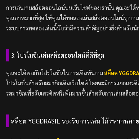
การเล่นเกมสล็อตออนไลน์บนเว็บไซต์ของเรานั้น คุณจะได
คุณภาพมากที่สุด ให้คุณได้ทดลองเล่นสล็อตออนไลน์ทุกเกมท
ระบบการทดลองเล่นนี้นับว่ามีความสำคัญอย่างยิ่งสำหรับนักเ
3. โปรโมชันเล่นสล็อตออนไลน์ที่ดีที่สุด
คุณจะได้พบกับโปรโมชั่นในการเดิมพันเกม
สล็อต YGGDRA
โปรโมชั่นสำหรับสมาชิกเดิมเว็บไซต์ โดยจะมีการแจกเครดิตฟรีท
รสมาชิกเพื่อรับเครดิตฟรีเพิ่มมากขึ้นสำหรับการเล่นสล็อ
สล็อต YGGDRASIL รองรับการเล่น ได้หลากหลาย