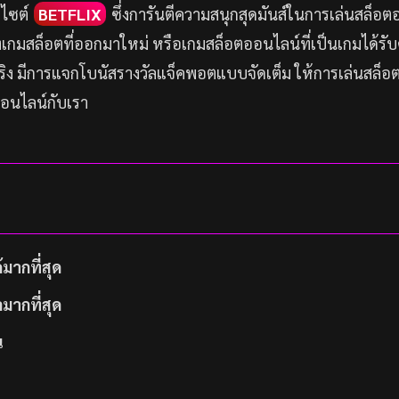
บไซต์
BETFLIX
ซึ่งการันตีความสนุกสุดมันส์ในการเล่นสล็อ
้งเกมสล็อตที่ออกมาใหม่ หรือเกมสล็อตออนไลน์ที่เป็นเกมได้รั
้จริง มีการแจกโบนัสรางวัลแจ็คพอตแบบจัดเต็ม ให้การเล่นสล็อ
ออนไลน์กับเรา
ากที่สุด
มากที่สุด
น