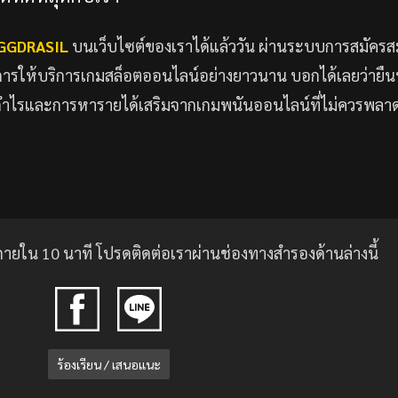
YGGDRASIL
บนเว็บไซต์ของเราได้แล้ววัน ผ่านระบบการสมัครสมา
ารให้บริการเกมสล็อตออนไลน์อย่างยาวนาน บอกได้เลยว่ายืนหน
กำไรและการหารายได้เสริมจากเกมพนันออนไลน์ที่ไม่ควรพลา
ยใน 10 นาที โปรดติดต่อเราผ่านช่องทางสำรองด้านล่างนี้
ร้องเรียน / เสนอแนะ