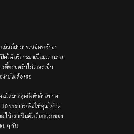
แล้ว ก็สามารถสมัครเข้ามา
เปิดให้บริการมาเป็นเวลานาน
รที่ครบครันไม่ว่าจะเป็น
ง่ายไม่ต้องรอ
อนได้มากสุดถึงห้าล้านบาท
า 10 รายการเพื่อให้คุณได้กด
้อย ให้เราเป็นตัวเลือกแรกของ
อม ๆ กัน