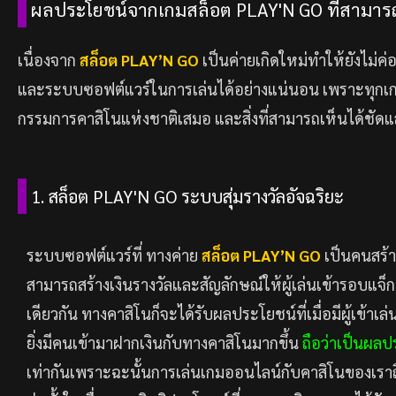
ผลประโยชน์จากเกมสล็อต PLAY'N GO ที่สามารถเห็
เนื่องจาก
สล็อต PLAY’N GO
เป็นค่ายเกิดใหม่ทำให้ยังไม่ค่
และระบบซอฟต์แวร์ในการเล่นได้อย่างแน่นอน เพราะทุกเ
กรรมการคาสิโนแห่งชาติเสมอ และสิ่งที่สามารถเห็นได้ชั
1. สล็อต PLAY'N GO ระบบสุ่มรางวัลอัจฉริยะ
ระบบซอฟต์แวร์ที่ ทางค่าย
สล็อต PLAY’N GO
เป็นคนสร้า
สามารถสร้างเงินรางวัลและสัญลักษณ์ให้ผู้เล่นเข้ารอบแจ็
เดียวกัน ทางคาสิโนก็จะได้รับผลประโยชน์ที่เมื่อมีผู้เข้า
ยิ่งมีคนเข้ามาฝากเงินกับทางคาสิโนมากขึ้น
ถือว่าเป็นผลป
เท่ากันเพราะฉะนั้นการเล่นเกมออนไลน์กับคาสิโนของเราถื