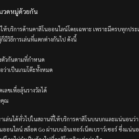
วดหมู่ด้วยกัน
าเพื่อให้บริการด้านคาสิโนออนไลน์โดยเฉพาะ เพราะมีครบทุกปร
วิธีการเล่นที่แตกต่างกันไป ดังนี้
งตัวกันตามที่กำหนด
ือว่าเป็นเกมโต๊ะทั้งหมด
เลขเพื่อลุ้นรางวัลได้
งคุณ
ารถหาเล่นได้ทั่วไปในสถานที่ให้บริการคาสิโนบนบกและแน่นอนว่า
ออนไลน์ สล็อต Go ผ่านบนอินเทอร์เน็ตเบราว์เซอร์ ซึ่งแน่น