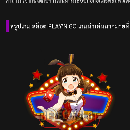
สามารถเข้ากันได้กับการเล่นผ่านระบบมือถือและคอมพิวเตอร
สรุปเกม สล็อต PLAY'N GO เกมน่าเล่นมากมายที่ล