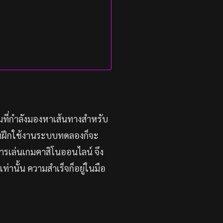
มที่กำลังมองหาเส้นทางสำหรับ
ั่นฝึกใช้งานระบบทดลองก็จะ
การเล่นเกมคาสิโนออนไลน์ จึง
เท่านั้น ความสำเร็จก็อยู่ในมือ