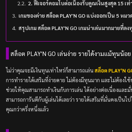
2. ฟีเจอร์คอมโบต่อเนื่องรับคูณเงินสูงสุด 15 เท่า
เกมของค่าย สล็อต PLAY'N GO แบ่งออกเป็น 5 หมวดห
สรุปเกม สล็อต PLAY'N GO เกมน่าเล่นมากมายที่ลงทุ
สล็อต PLAY'N GO เล่นง่าย รายได้งามแม้ทุนน้อย
ไม่ว่าคุณจะมีเงินทุนเท่าไหร่ก็สามารถเล่น
สล็อต PLAY’N G
การทำรายได้เสริมที่ง่ายดาย ไม่ต้องมีทุนมาก และไม่ต้อง
ช่วยให้คุณสามารถทำเงินกับการเล่น ได้อย่างต่อเนื่องและม
สามารถการันตีกับผู้เล่นได้เลยว่า รายได้เสริมที่มั่นคงเป็นไ
คุณกว่าครึ่งหนึ่งแล้ว