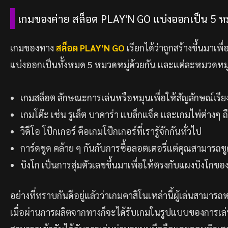
เกมของค่าย สล็อต PLAY'N GO แบ่งออกเป็น 5 หม
เกมของทาง
สล็อต PLAY’N GO
เรียกได้ว่าถูกสร้างขึ้นม
แบ่งออกเป็นทั้งหมด 5 หมวดหมู่ด้วยกัน และแต่ละหมวดหมู่ก็มี
เกมสล็อต ลักษณะการเล่นหรือหมุนเพื่อให้สัญลักษณ์เรีย
เกมโต๊ะ เช่น รูเล็ต บาคาร่า แบล็กแจ็ค และเกมไพ่ต่างๆ ถ
วิดีโอ โป๊กเกอร์ คือเกมโป๊กเกอร์ที่เรารู้จักกันทั่วไป
การ์ดขูด คล้าย ๆ กันกับการซื้อลอตเตอรี่แต่คุณสามารถขูด
บิงโก เป็นการสุ่มตัวเลขขึ้นมาเพื่อให้ตรงกับแผงบิงโกขอ
อย่างที่ทราบกันดีอยู่แล้วว่าเกมคาสิโนเหล่านี้ผู้เล่นสาม
เมื่อผ่านการผลิตจากทางก็จะได้รับเกมในรูปแบบของการเล่น