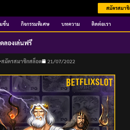
สมัครสมาชิ
มชั่น
กิจกรรมพิเศษ
บทความ
ติดต่อเรา
ดลองเล่นฟรี
สมัครสมาชิกสล็อต
21/07/2022