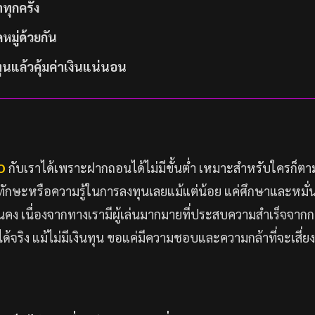
ทุกครั้ง
มู่ด้วยกัน
นแล้วคุ้มค่าเงินแน่นอน
O
กับเราได้เพราะฝากถอนได้ไม่มีขั้นต่ำ เหมาะสำหรับใครก็ตา
ใช้ทักษะหรือความรู้ในการลงทุนเลยแม้แต่น้อย แค่ศึกษาและหม
ั่นคง เนื่องจากทางเรามีผู้เล่นมากมายที่ประสบความสำเร็จจาก
ปได้จริง แม้ไม่มีเงินทุน ขอแค่มีความชอบและความกล้าที่จะเสี่ยง