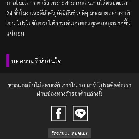
ภายในเวลารวดเร็ว เพราะสามารถเล่นเกมได้ตลอดเวลา
24 ชั่วโมง และที่สำคัญยังมีตัวช่วยดีๆ มากมายอย่างอาทิ
เช่น โปรโมชันช่วยให้การเล่นเกมของทุกคนสนุกมากขึ้น
แน่นอน
บทความที่น่าสนใจ
หากแอดมินไม่ตอบกลับภายใน 10 นาที โปรดติดต่อเรา
ผ่านช่องทางสำรองด้านล่างนี้
ร้องเรียน / เสนอแนะ