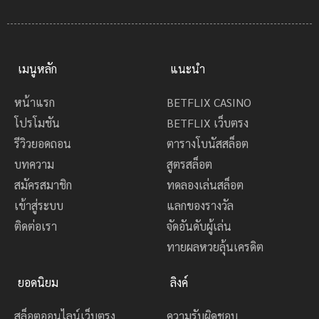
เมนูหลัก
แนะนำ
หน้าแรก
BETFLIX CASINO
โปรโมชัน
BETFLIX เว็บตรง
รีวิวยอดถอน
ตารางโบนัสสล็อต
บทความ
สูตรสล็อต
สมัครสมาชิก
ทดลองเล่นสล็อต
เข้าสู่ระบบ
แลกของรางวัล
ติดต่อเรา
จัดอันดับผู้เล่น
ทายผลหวยลุ้นเครดิต
ยอดนิยม
ลิงค์
สล็อตออนไลน์เว็บตรง
ความรับผิดชอบ