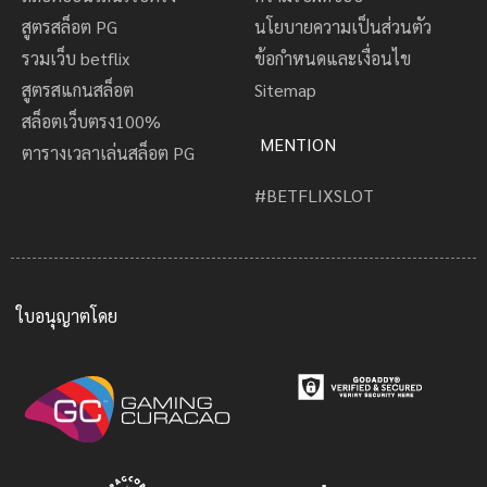
สูตรสล็อต PG
นโยบายความเป็นส่วนตัว
รวมเว็บ betflix
ข้อกำหนดและเงื่อนไข
สูตรสแกนสล็อต
Sitemap
สล็อตเว็บตรง100%
MENTION
ตารางเวลาเล่นสล็อต PG
#BETFLIXSLOT
ใบอนุญาตโดย