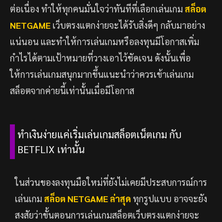
ต่อเนื่อง ทำให้ทุกคนมั่นใจว่าทันทีที่เลือกเล่นเกม
สล็อต
NETGAME
เว็บตรงแตกง่ายจะได้รับสิ่งดีๆ กลับมาอย่าง
แน่นอน และทำให้การเล่นเกมหรือลงทุนมีโอกาสเพิ่ม
กำไรได้ตามเป้าหมายที่วางเอาไว้ชัดเจน ดังนั้นเพื่อ
ให้การเล่นเกมสนุกมากขึ้นแนะนำว่าควรเข้าเล่นเกม
สล็อตจากค่ายนี้เท่านั้นเมื่อมีโอกาส
ทำเงินง่ายแค่เริ่มเล่นเกมสล็อตเน็ตเกม กับ
BETFLIX เท่านั้น
ในส่วนของลงทุนมือใหม่ที่ยังไม่เคยมีประสบการณ์การ
เล่นเกม
สล็อต NETGAME ล่าสุด
ทุกรูปแบบ อาจจะยัง
สงสัยว่าขั้นตอนการเล่นเกมสล็อตเว็บตรงแตกง่ายจะ