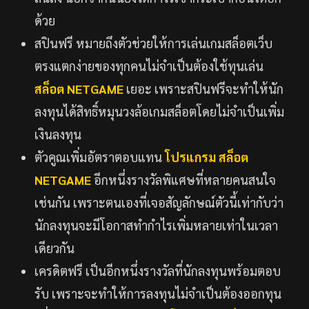
ด้วย
สปินฟรี หมายถึงตัวช่วยให้การเล่นเกมสล็อตเว็บ
ตรงแตกง่ายของทุกคนไม่จำเป็นต้องใช้ทุนเล่น
สล็อต NETGAME
เยอะ เพราะสปินฟรีจะทำให้นัก
ลงทุนได้สิทธิ์หมุนวงล้อเกมสล็อตโดยไม่จำเป็นเพิ่ม
เงินลงทุน
ตัวคูณเพิ่มอัตราตอบแทน
โปรแกรม สล็อต
NETGAME
อีกหนึ่งรางวัลพิแศษที่หลายคนสนใจ
เช่นกัน เพราะตนเองที่เจอสัญลักษณ์ตัวนี้เท่ากับว่า
นักลงทุนจะมีโอกาสทำกำไรเพิ่มหลายเท่าในเวลา
เดียวกัน
เครดิตฟรี เป็นอีกหนึ่งรางวัลที่นักลงทุนพร้อมตอบ
รับ เพราะจะทำให้การลงทุนไม่จำเป็นต้องออกทุน