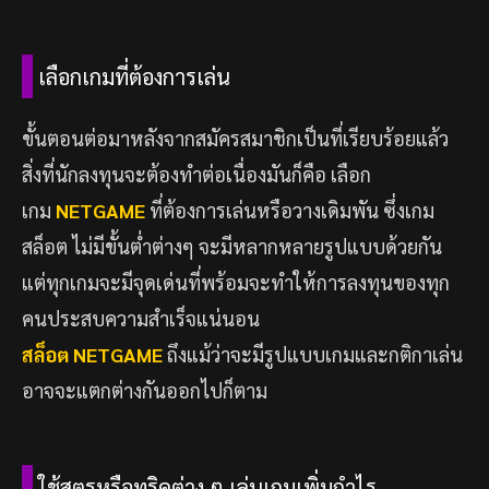
เลือกเกมที่ต้องการเล่น
ขั้นตอนต่อมาหลังจากสมัครสมาชิกเป็นที่เรียบร้อยแล้ว
สิ่งที่นักลงทุนจะต้องทำต่อเนื่องมันก็คือ เลือก
เกม
NETGAME
ที่ต้องการเล่นหรือวางเดิมพัน ซึ่งเกม
สล็อต ไม่มีขั้นต่ำต่างๆ จะมีหลากหลายรูปแบบด้วยกัน
แต่ทุกเกมจะมีจุดเด่นที่พร้อมจะทำให้การลงทุนของทุก
คนประสบความสำเร็จแน่นอน
สล็อต NETGAME
ถึงแม้ว่าจะมีรูปแบบเกมและกติกาเล่น
อาจจะแตกต่างกันออกไปก็ตาม
ใช้สูตรหรือทริคต่าง ๆ เล่นเกมเพิ่มกำไร