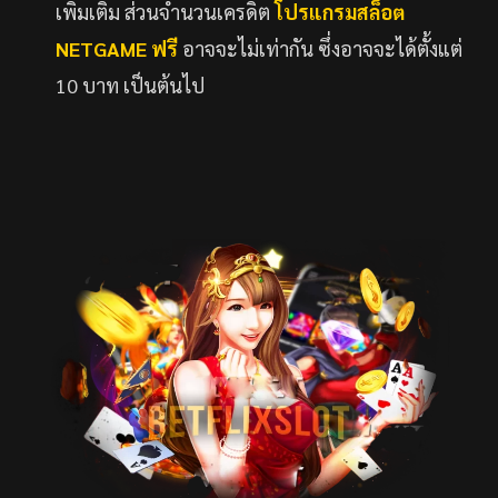
เพิ่มเติม ส่วนจำนวนเครดิต
โปรแกรมสล็อต
NETGAME ฟรี
อาจจะไม่เท่ากัน ซึ่งอาจจะได้ตั้งแต่
10 บาท เป็นต้นไป