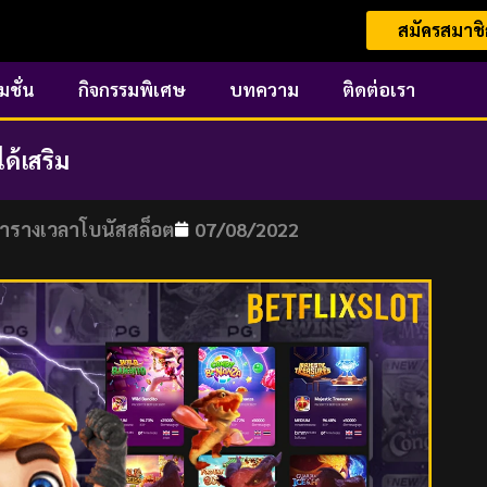
สมัครสมาชิ
มชั่น
กิจกรรมพิเศษ
บทความ
ติดต่อเรา
ด้เสริม
ารางเวลาโบนัสสล็อต
07/08/2022