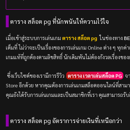
ตาราง สล็อต pg ที่นักพนันให้ความไว้ใจ
เมื่อเข้าสู่ระบบการเล่นเกม
ตาราง สล็อต pg
ในช่องทาง
BE
เต็มที่ ไม่ว่าจะเป็นเรื่องของการเล่นเกม Online ต่าง ๆ ทุกค่
เกมแท้ที่ถูกต้องตามลิขสิทธิ์ นักเดิมพันไม่ต้องกังวลเรื่อง
ซึ่งเว็บไซต์ของเรามีการรีวิว
ตาราง เวลาเล่นสล็อต PG
จา
Store อีกด้วย หากคุณต้องการเล่นเกมสล็อตออนไลน์ที่สามารถทำ
คุณยังได้รับการเล่นเกมและเป็นสมาชิกที่เรา คุณสามารถรับสิ
ตาราง สล็อต pg อัตราการจ่ายเงินที่เหนือกว่า