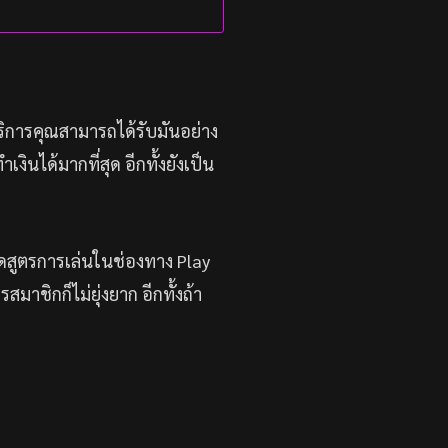
บริการคุณสามารถได้รับมันอย่าง
งินได้มากที่สุด อีกทั้งยังเป็น
ดสูตรการเล่นในช่องทาง Play
าชิกก็ไม่ยุ่งยาก อีกทั้งถ้า