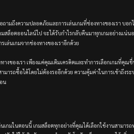
มื่อถามถึงความปลอดภัยและการเล่นเกมที่ช่องทางของเรา บอกได้
่นเกมสล็อตออนไลน์ไป จะได้รับกำไรกลับคืนมาทุกเกมอย่างแน่น
องการเล่นเกมจากช่องทางของเราอีกด้วย
่องทางของเรา เพียงแค่คุณเติมเครดิตและทำการเลือกเกมที่คุณชื
่สามารถซื้อได้โดยไม่ต้องรออีกด้วย ความคุ้มค่าในการเข้าถึง
นอน
นเกมในตอนนี้ เกมสล็อตทุกอย่างที่คุณได้เลือกใช้งานสามาร