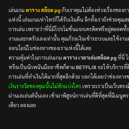
เล่นเกม
ตาราง สล็อต pg
กับเราคุณไม่ต้องห่วงเรื่องของ
แห่งนี้ เล่นเกมเท่าไหร่ก็ได้รับเงินคืน อีกทั้งเรายังช่วยคุ
การเล่น เพราะว่าที่นี่มีโปรโมชั่นแจกเครดิตฟรีอยู่ตลอดทั้ง
งานและกดรับเองเท่านั้น คุณก็รอเงินเข้าระบบและใช้งาน
ออนไลน์ในช่องทางของเราแห่งนี้ได้เลย
ความคุ้มค่าในการเล่นเกม
ตาราง เวลาเล่นสล็อต pg
ที่นี
หรือเป็นนักพนันมืออาชีพก็ตาม
BETFLIX
จะให้บริการที่ด
การเล่นที่ทำเงินได้มากที่สุดอีกด้วย บอกได้เลยว่าช่องท
เงินรางวัลของคุณนั้นไม่หักแบ่งใคร
เพราะเราเป็นเว็บตรงม
ผ่านเอเย่นต์นั่นเอง เข้ามาพิสูจน์การเล่นที่ดีที่สุดที่มีเม
เดียว ลองเลย