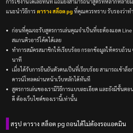
การใช้งานได้เลยทันที แถมยังสามารถนำสูตรที่หลากหลายมาปร
แนะนำวิธีการ
ตาราง สล็อต pg
ที่คุณควรทราบ รับรองว่าท
ก่อนที่คุณจะรับสูตรการเล่นคุณจำเป็นที่จะต้องแอด Lin
สแกนคิวอาร์โค้ดได้เลย
ทำการสมัครสมาชิกให้เรียบร้อย กรอกข้อมูลให้ครบถ้วน 
นาที
เมื่อได้รับการยืนยันตัวตนเป็นที่เรียบร้อย สามารถเข้า
ดาวน์โหลดผ่านหน้าเว็บหลักได้ทันที
สูตรการเล่นของเรามีวิธีการแบบละเอียด และยังมีขั้นตอน
ดี ต้องเว็บไซต์ของเรานี้เท่านั้น
สรุป ตาราง สล็อต pg ถอนได้ไม่ต้องรอแอดมิน