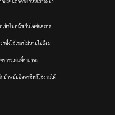
่งขึ้นอีกด้วย วันนี้เราจะมา
ลิกเข้าไปหน้าเว็บไซต์และกด
ซึ่งใช้เวลาไม่นานไม่ถึง 5
สูตรการเล่นที่สามารถ
ด้ นักพนันมืออาชีพก็ใช้งานได้