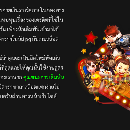
การจ่ายเงินรางวัลภายในช่องทาง
ณสมทบทุนเรื่องของเครดิตที่ใช้ใน
วัน เพียงนักเดิมพันเข้ามาใช้
ตารางโบนัส pg กับเกมสล็อต
่ ไม่ว่าคุณจะเป็นมือใหม่หัดเล่น
ีที่สุดและให้คุณนั้นใช้งานสูตร
างของเราหาก
คุณชนะการเดิมพัน
ีตารางเวลาสล็อตแตกง่ายไม่
นูครบครันผ่านทางหน้าเว็บไซต์