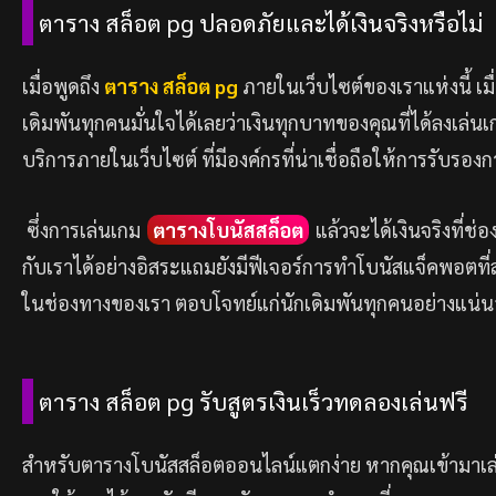
ตาราง สล็อต pg ปลอดภัยและได้เงินจริงหรือไม่
เมื่อพูดถึง
ตาราง สล็อต pg
ภายในเว็บไซต์ของเราแห่งนี้ เ
เดิมพันทุกคนมั่นใจได้เลยว่าเงินทุกบาทของคุณที่ได้ลงเล
บริการภายในเว็บไซต์ ที่มีองค์กรที่น่าเชื่อถือให้การรับร
ซึ่งการเล่นเกม
ตารางโบนัสสล็อต
แล้วจะได้เงินจริงที่ช
กับเราได้อย่างอิสระแถมยังมีฟีเจอร์การทำโบนัสแจ็คพอตที
ในช่องทางของเรา ตอบโจทย์แก่นักเดิมพันทุกคนอย่างแน่
ตาราง สล็อต pg รับสูตรเงินเร็วทดลองเล่นฟรี
สำหรับตารางโบนัสสล็อตออนไลน์แตกง่าย หากคุณเข้ามาเล่