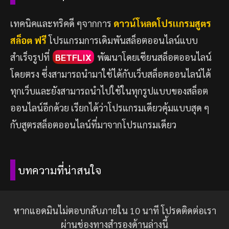
เทคนิคและทริคดี ๆจากการ
ดาวน์โหลดโปรเเกรมสูตร
สล็อต ฟรี
โปรแกรมการเดิมพันสล็อตออนไลน์แบบ
สำเร็จรูปที่
BETFLIX
พัฒนาโดยเซียนสล็อตออนไลน์
โดยตรง ซึ่งสามารถนำมาใช้ได้กับเว็บสล็อตออนไลน์ได้
ทุกเว็บและยังสามารถนำไปใช้ในทุกรูปแบบของสล็อต
ออนไลน์อีกด้วย เรียกได้ว่าโปรแกรมเดียวคุ้มแบบสุด ๆ
กับสูตรสล็อตออนไลน์ที่มาจากโปรแกรมเดียว
บทความที่น่าสนใจ
หากแอดมินไม่ตอบกลับภายใน 10 นาที โปรดติดต่อเรา
ผ่านช่องทางสำรองด้านล่างนี้