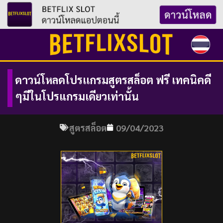
Skip
to
content
ดาวน์โหลดโปรเเกรมสูตรสล็อต ฟรี เทคนิคดี
ๆมีในโปรแกรมเดียวเท่านั้น
สูตรสล็อต
09/04/2023