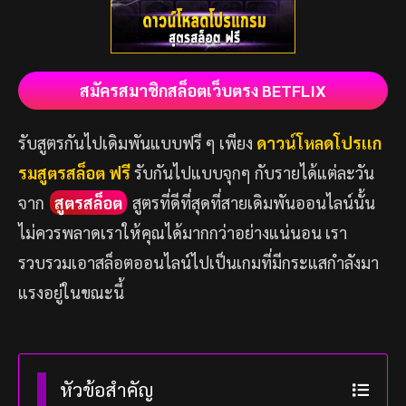
สมัครสมาชิกสล็อตเว็บตรง BETFLIX
รับสูตรกันไปเดิมพันแบบฟรี ๆ เพียง
ดาวน์โหลดโปรเเก
รมสูตรสล็อต ฟรี
รับกันไปแบบจุกๆ กับรายได้แต่ละวัน
จาก
สูตรสล็อต
สูตรที่ดีที่สุดที่สายเดิมพันออนไลน์นั้น
ไม่ควรพลาดเราให้คุณได้มากกว่าอย่างแน่นอน เรา
รวบรวมเอาสล็อตออนไลน์ไปเป็นเกมที่มีกระแสกำลังมา
แรงอยู่ในขณะนี้
หัวข้อสำคัญ