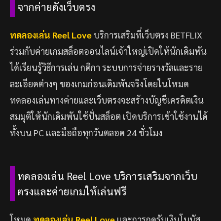
จากค่ายดังเว็บตรง
ทดลองเล่น Reel Love
บริการเสริมที่เว็บตรง BETFLIX
ร่วมกับค่ายเกมสล็อตออนไลน์เจ้าใหญ่เปิดให้นักเดิมพัน
ได้เรียนรู้วิธีการเล่น กติกา ระบบการจ่ายรางวัลและราย
ละเอียดต่างๆ ของเกมก่อนเดิมพันจริงโดยในโหมด
ทดลองเล่นทางค่ายและเว็บตรงจะสร้างบัญชีเครดิตเงิน
สมมุติให้นักเดิมพันใช้ปั่นสล็อต เปิดบริการเข้าใช้งานได้
ทั้งบน PC และมือถือทุกวันตลอด 24 ชั่วโมง
ทดลองเล่น Reel Love บริการเสริมจากเว็บ
ตรงและค่ายเกมให้เล่นฟรี
โหมด
ทดลองเล่น Reel Love
และการกดรับเงินโบนัส