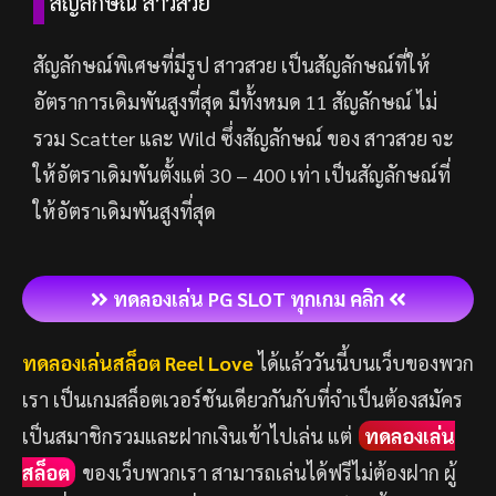
สัญลักษณ์ สาวสวย
สัญลักษณ์พิเศษที่มีรูป สาวสวย เป็นสัญลักษณ์ที่ให้
อัตราการเดิมพันสูงที่สุด มีทั้งหมด 11 สัญลักษณ์ ไม่
รวม Scatter และ Wild ซึ่งสัญลักษณ์ ของ สาวสวย จะ
ให้อัตราเดิมพันตั้งแต่ 30 – 400 เท่า เป็นสัญลักษณ์ที่
ให้อัตราเดิมพันสูงที่สุด
ทดลองเล่น PG SLOT ทุกเกม คลิก
ทดลองเล่นสล็อต Reel Love
ได้แล้ววันนี้บนเว็บของพวก
เรา เป็นเกมสล็อตเวอร์ชันเดียวกันกับที่จำเป็นต้องสมัคร
เป็นสมาชิกรวมและฝากเงินเข้าไปเล่น แต่
ทดลองเล่น
สล็อต
ของเว็บพวกเรา สามารถเล่นได้ฟรีไม่ต้องฝาก ผู้