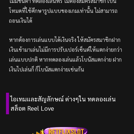
ไม่มีขั้นต่ำ ทดลองเล่นฟรี ไม่ต้องสมัครสมาชิก เป็น
โหมดที่ใช้ศึกษารูปแบบของเกมเท่านั้น ไม่สามารถ
ถอนเงินได้
หากต้องการเล่นแบบได้เงินจริง ให้สมัครสมาชิกฝาก
เงินเข้ามาเล่นไม่มีการปรับเปอร์เซ็นต์ให้แตกง่ายกว่า
เล่นแบบปกติ หากทดลองเล่นแล้วโบนัสแตกง่าย ฝาก
เงินไปเล่นก็ ก็โบนัสแตกง่ายเช่นกัน
ไอเทมและสัญลักษณ์ ต่างๆใน ทดลองเล่น
สล็อต Reel Love