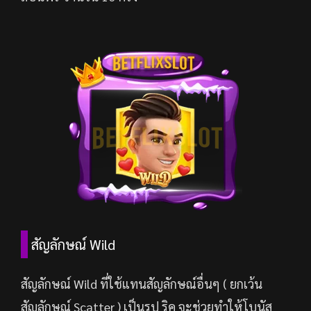
สัญลักษณ์ Wild
สัญลักษณ์ Wild ที่ใช้แทนสัญลักษณ์อื่นๆ ( ยกเว้น
สัญลักษณ์ Scatter ) เป็นรูป ริค จะช่วยทำให้โบนัส