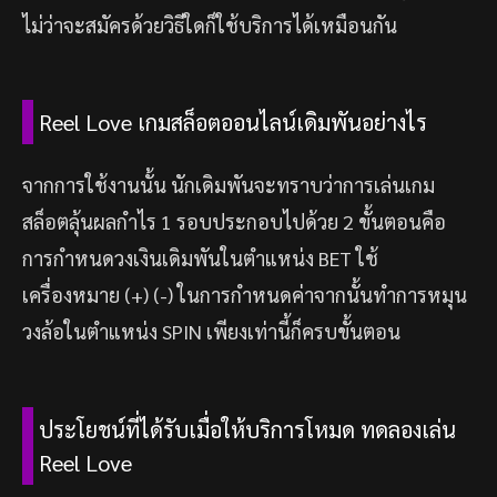
ไม่ว่าจะสมัครด้วยวิธีใดก็ใช้บริการได้เหมือนกัน
Reel Love เกมสล็อตออนไลน์เดิมพันอย่างไร
จากการใช้งานนั้น นักเดิมพันจะทราบว่าการเล่นเกม
สล็อตลุ้นผลกำไร 1 รอบประกอบไปด้วย 2 ขั้นตอนคือ
การกำหนดวงเงินเดิมพันในตำแหน่ง BET ใช้
เครื่องหมาย (+) (-) ในการกำหนดค่าจากนั้นทำการหมุน
วงล้อในตำแหน่ง SPIN เพียงเท่านี้ก็ครบขั้นตอน
ประโยชน์ที่ได้รับเมื่อให้บริการโหมด ทดลองเล่น
Reel Love