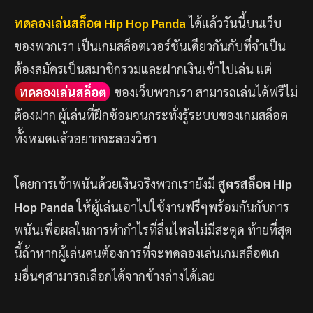
ทดลองเล่นสล็อต Hip Hop Panda
ได้แล้ววันนี้บนเว็บ
ของพวกเรา เป็นเกมสล็อตเวอร์ชันเดียวกันกับที่จำเป็น
ต้องสมัครเป็นสมาชิกรวมและฝากเงินเข้าไปเล่น แต่
ทดลองเล่นสล็อต
ของเว็บพวกเรา สามารถเล่นได้ฟรีไม่
ต้องฝาก ผู้เล่นที่ฝึกซ้อมจนกระทั่งรู้ระบบของเกมสล็อต
ทั้งหมดแล้วอยากจะลองวิชา
โดยการเข้าพนันด้วยเงินจริงพวกเรายังมี
สูตรสล็อต Hip
Hop Panda
ให้ผู้เล่นเอาไปใช้งานฟรีๆพร้อมกันกับการ
พนันเพื่อผลในการทำกำไรที่ลื่นไหลไม่มีสะดุด ท้ายที่สุด
นี้ถ้าหากผู้เล่นคนต้องการที่จะทดลองเล่นเกมสล็อตเก
มอื่นๆสามารถเลือกได้จากข้างล่างได้เลย