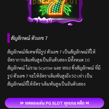
สัญลักษณ์ ตัวเลข 7
สัญลักษณ์พิเศษที่มีรูป ตัวเลข 7 เป็นสัญลักษณ์ที่ให้
อัตราการเดิมพันสูงเป็นอันดับสอง มีทั้งหมด 10
สัญลักษณ์ ไม่รวม Scatter และ Wild ซึ่งสัญลักษณ์ ที่มี
รูป ตัวเลข 7 จะให้อัตราเดิมพันสูงถึง 50 เท่า เป็น
สัญลักษณ์ที่ให้อัตราเดิมพันสูงเป็นอันดับสอง
ทดลองเล่น PG SLOT ทุกเกม คลิก