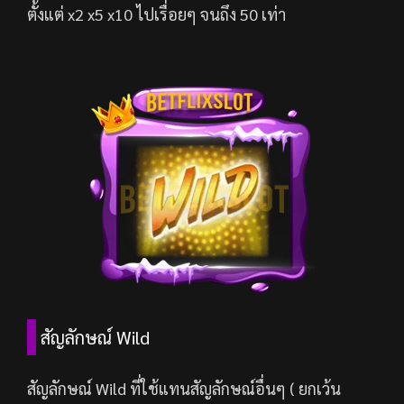
ตั้งแต่ x2 x5 x10 ไปเรื่อยๆ จนถึง 50 เท่า
สัญลักษณ์ Wild
สัญลักษณ์ Wild ที่ใช้แทนสัญลักษณ์อื่นๆ ( ยกเว้น