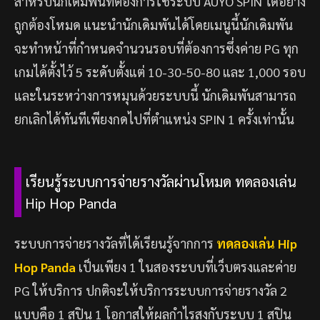
สำหรับนักเดิมพันที่ต้องการใช้ระบบ AUYO SPIN ได้อย่าง
ถูกต้องโหมด
แนะนำนักเดิมพันได้โดยเมนูนี้นักเดิมพัน
จะทำหน้าที่กำหนดจำนวนรอบที่ต้องการซึ่งค่าย PG ทุก
เกมได้ตั้งไว้ 5 ระดับตั้งแต่ 10-30-50-80 และ 1,000 รอบ
และในระหว่างการหมุนด้วยระบบนี้ นักเดิมพันสามารถ
ยกเลิกได้ทันทีเพียงกดไปที่ตำแหน่ง SPIN 1 ครั้งเท่านั้น
เรียนรู้ระบบการจ่ายรางวัลผ่านโหมด ทดลองเล่น
Hip Hop Panda
ระบบการจ่ายรางวัลที่ได้เรียนรู้จากการ
ทดลองเล่น Hip
Hop Panda
เป็นเพียง 1 ในสองระบบที่เว็บตรงและค่าย
PG ให้บริการ ปกติจะให้บริการระบบการจ่ายรางวัล 2
แบบคือ 1 สปิน 1 โอกาสให้ผลกำไรสูงกับระบบ 1 สปิน